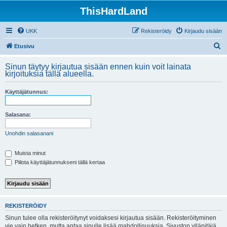
ThisHardLand
UKK
Rekisteröidy
Kirjaudu sisään
E
Etusivu
t
Sinun täytyy kirjautua sisään ennen kuin voit lainata
s
kirjoituksia tällä alueella.
i
Käyttäjätunnus:
Salasana:
Unohdin salasanani
Muista minut
Piilota käyttäjätunnukseni tällä kertaa
REKISTERÖIDY
Sinun tulee olla rekisteröitynyt voidaksesi kirjautua sisään. Rekisteröityminen
vie vain hetken, mutta antaa sinulle lisää mahdollisuuksia. Sivuston ylläpitäjä