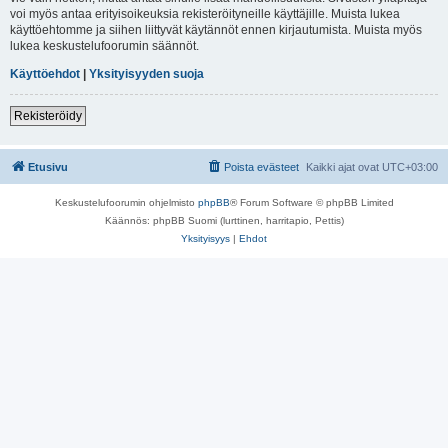
voi myös antaa erityisoikeuksia rekisteröityneille käyttäjille. Muista lukea
käyttöehtomme ja siihen liittyvät käytännöt ennen kirjautumista. Muista myös
lukea keskustelufoorumin säännöt.
Käyttöehdot
|
Yksityisyyden suoja
Rekisteröidy
Etusivu
Poista evästeet
Kaikki ajat ovat
UTC+03:00
Keskustelufoorumin ohjelmisto
phpBB
® Forum Software © phpBB Limited
Käännös: phpBB Suomi (lurttinen, harritapio, Pettis)
Yksityisyys
|
Ehdot