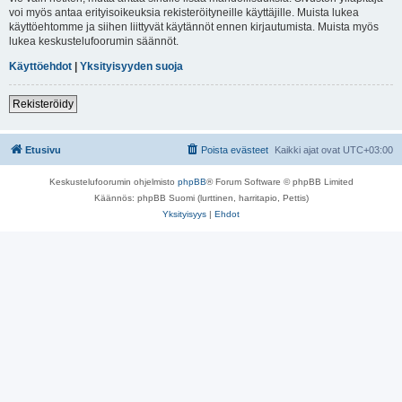
voi myös antaa erityisoikeuksia rekisteröityneille käyttäjille. Muista lukea
käyttöehtomme ja siihen liittyvät käytännöt ennen kirjautumista. Muista myös
lukea keskustelufoorumin säännöt.
Käyttöehdot
|
Yksityisyyden suoja
Rekisteröidy
Etusivu
Poista evästeet
Kaikki ajat ovat
UTC+03:00
Keskustelufoorumin ohjelmisto
phpBB
® Forum Software © phpBB Limited
Käännös: phpBB Suomi (lurttinen, harritapio, Pettis)
Yksityisyys
|
Ehdot