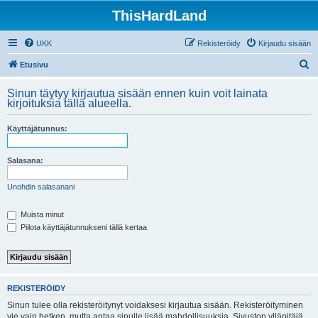
ThisHardLand
UKK
Rekisteröidy
Kirjaudu sisään
E
Etusivu
t
Sinun täytyy kirjautua sisään ennen kuin voit lainata
s
kirjoituksia tällä alueella.
i
Käyttäjätunnus:
Salasana:
Unohdin salasanani
Muista minut
Piilota käyttäjätunnukseni tällä kertaa
REKISTERÖIDY
Sinun tulee olla rekisteröitynyt voidaksesi kirjautua sisään. Rekisteröityminen
vie vain hetken, mutta antaa sinulle lisää mahdollisuuksia. Sivuston ylläpitäjä