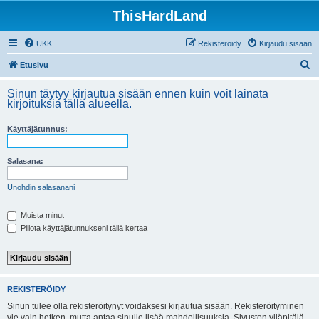
ThisHardLand
UKK
Rekisteröidy
Kirjaudu sisään
E
Etusivu
t
Sinun täytyy kirjautua sisään ennen kuin voit lainata
s
kirjoituksia tällä alueella.
i
Käyttäjätunnus:
Salasana:
Unohdin salasanani
Muista minut
Piilota käyttäjätunnukseni tällä kertaa
REKISTERÖIDY
Sinun tulee olla rekisteröitynyt voidaksesi kirjautua sisään. Rekisteröityminen
vie vain hetken, mutta antaa sinulle lisää mahdollisuuksia. Sivuston ylläpitäjä