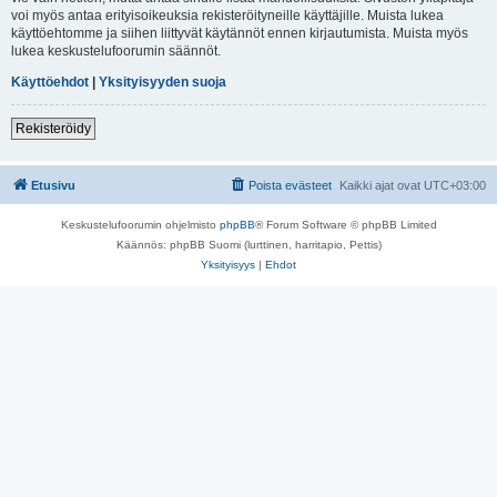
voi myös antaa erityisoikeuksia rekisteröityneille käyttäjille. Muista lukea
käyttöehtomme ja siihen liittyvät käytännöt ennen kirjautumista. Muista myös
lukea keskustelufoorumin säännöt.
Käyttöehdot
|
Yksityisyyden suoja
Rekisteröidy
Etusivu
Poista evästeet
Kaikki ajat ovat
UTC+03:00
Keskustelufoorumin ohjelmisto
phpBB
® Forum Software © phpBB Limited
Käännös: phpBB Suomi (lurttinen, harritapio, Pettis)
Yksityisyys
|
Ehdot