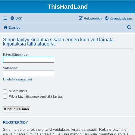
ThisHardLand
UKK
Rekisteröidy
Kirjaudu sisään
E
Etusivu
t
Sinun täytyy kirjautua sisään ennen kuin voit lainata
s
kirjoituksia tällä alueella.
i
Käyttäjätunnus:
Salasana:
Unohdin salasanani
Muista minut
Piilota käyttäjätunnukseni tällä kertaa
REKISTERÖIDY
Sinun tulee olla rekisteröitynyt voidaksesi kirjautua sisään. Rekisteröityminen
vie vain hetken, mutta antaa sinulle lisää mahdollisuuksia. Sivuston ylläpitäjä