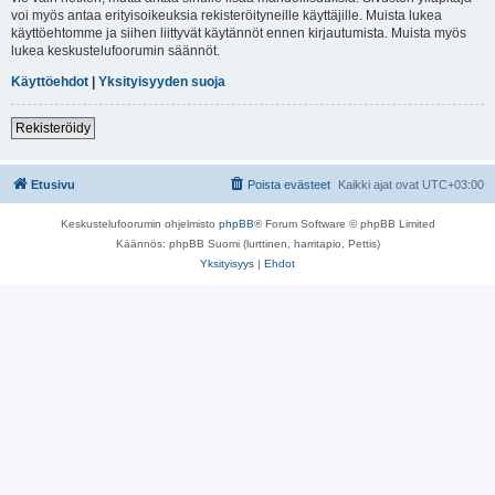
voi myös antaa erityisoikeuksia rekisteröityneille käyttäjille. Muista lukea
käyttöehtomme ja siihen liittyvät käytännöt ennen kirjautumista. Muista myös
lukea keskustelufoorumin säännöt.
Käyttöehdot
|
Yksityisyyden suoja
Rekisteröidy
Etusivu
Poista evästeet
Kaikki ajat ovat
UTC+03:00
Keskustelufoorumin ohjelmisto
phpBB
® Forum Software © phpBB Limited
Käännös: phpBB Suomi (lurttinen, harritapio, Pettis)
Yksityisyys
|
Ehdot