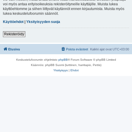
voi myös antaa erityisoikeuksia rekisteröityneille käyttäjille. Muista lukea
käyttöehtomme ja siihen liittyvät käytännöt ennen kirjautumista. Muista myös
lukea keskustelufoorumin säännöt.
Käyttöehdot
|
Yksityisyyden suoja
Rekisteröidy
Etusivu
Poista evästeet
Kaikki ajat ovat
UTC+03:00
Keskustelufoorumin ohjelmisto
phpBB
® Forum Software © phpBB Limited
Käännös: phpBB Suomi (lurttinen, harritapio, Pettis)
Yksityisyys
|
Ehdot