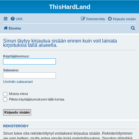
ThisHardLand
UKK
Rekisteröidy
Kirjaudu sisään
E
Etusivu
t
Sinun täytyy kirjautua sisään ennen kuin voit lainata
s
kirjoituksia tällä alueella.
i
Käyttäjätunnus:
Salasana:
Unohdin salasanani
Muista minut
Piilota käyttäjätunnukseni tällä kertaa
REKISTERÖIDY
Sinun tulee olla rekisteröitynyt voidaksesi kirjautua sisään. Rekisteröityminen
vie vain hetken, mutta antaa sinulle lisää mahdollisuuksia. Sivuston ylläpitäjä