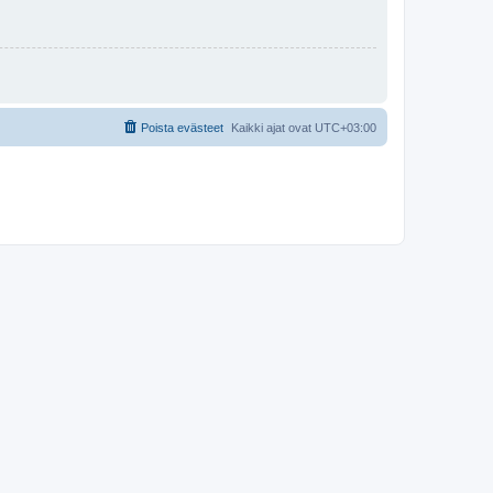
Poista evästeet
Kaikki ajat ovat
UTC+03:00