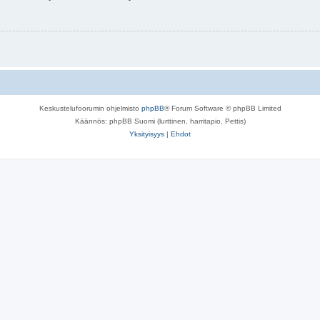
Keskustelufoorumin ohjelmisto
phpBB
® Forum Software © phpBB Limited
Käännös: phpBB Suomi (lurttinen, harritapio, Pettis)
Yksityisyys
|
Ehdot