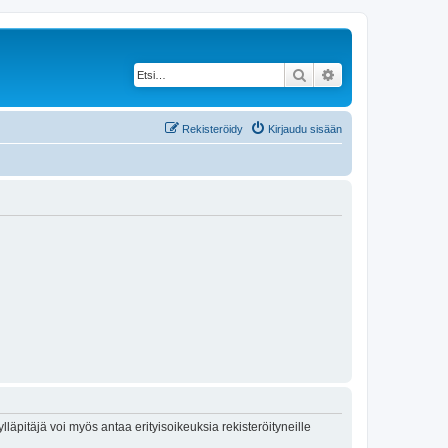
Etsi
Tarkennettu haku
Rekisteröidy
Kirjaudu sisään
lläpitäjä voi myös antaa erityisoikeuksia rekisteröityneille