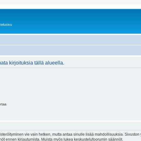
telusivu
ta kirjoituksia tällä alueella.
ertaa
isteröityminen vie vain hetken, mutta antaa sinulle lisää mahdollisuuksia. Sivuston y
tännöt ennen kirjautumista. Muista myös lukea keskustelufoorumin säännöt.