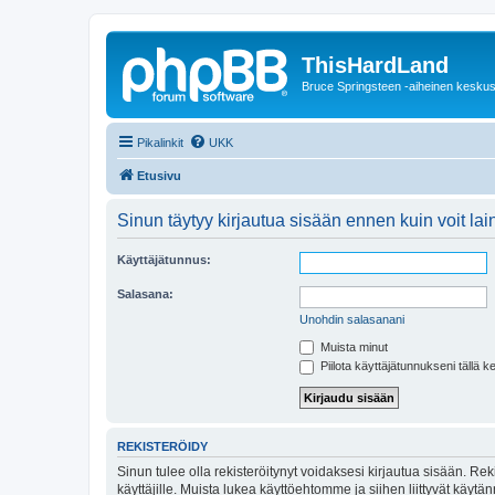
ThisHardLand
Bruce Springsteen -aiheinen keskus
Pikalinkit
UKK
Etusivu
Sinun täytyy kirjautua sisään ennen kuin voit laina
Käyttäjätunnus:
Salasana:
Unohdin salasanani
Muista minut
Piilota käyttäjätunnukseni tällä k
REKISTERÖIDY
Sinun tulee olla rekisteröitynyt voidaksesi kirjautua sisään. Rek
käyttäjille. Muista lukea käyttöehtomme ja siihen liittyvät käy