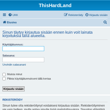
ThisHardLand
UKK
Rekisteröidy
Kirjaudu sisään
E
Etusivu
t
Sinun täytyy kirjautua sisään ennen kuin voit lainata
s
kirjoituksia tällä alueella.
i
Käyttäjätunnus:
Salasana:
Unohdin salasanani
Muista minut
Piilota käyttäjätunnukseni tällä kertaa
REKISTERÖIDY
Sinun tulee olla rekisteröitynyt voidaksesi kirjautua sisään. Rekisteröityminen
vie vain hetken, mutta antaa sinulle lisää mahdollisuuksia. Sivuston ylläpitäjä