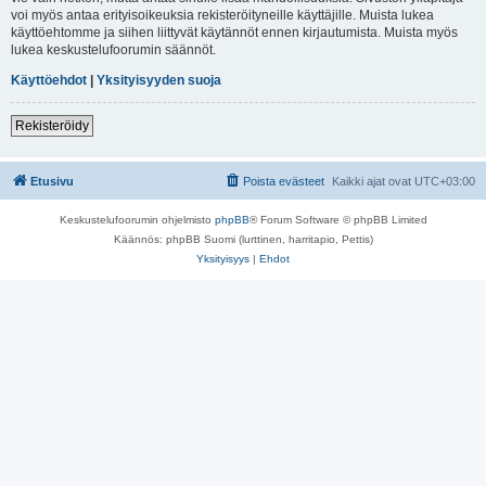
voi myös antaa erityisoikeuksia rekisteröityneille käyttäjille. Muista lukea
käyttöehtomme ja siihen liittyvät käytännöt ennen kirjautumista. Muista myös
lukea keskustelufoorumin säännöt.
Käyttöehdot
|
Yksityisyyden suoja
Rekisteröidy
Etusivu
Poista evästeet
Kaikki ajat ovat
UTC+03:00
Keskustelufoorumin ohjelmisto
phpBB
® Forum Software © phpBB Limited
Käännös: phpBB Suomi (lurttinen, harritapio, Pettis)
Yksityisyys
|
Ehdot