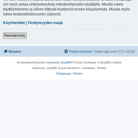
voi myös antaa erityisoikeuksia rekisteröityneille käyttäjille. Muista lukea
käyttöehtomme ja siihen liittyvät käytännöt ennen kirjautumista. Muista myös
lukea keskustelufoorumin säännöt.
Käyttöehdot
|
Yksityisyyden suoja
Rekisteröidy
Etusivu
Poista evästeet
Kaikki ajat ovat
UTC+03:00
Keskustelufoorumin ohjelmisto
phpBB
® Forum Software © phpBB Limited
Käännös: phpBB Suomi (lurttinen, harritapio, Pettis)
Yksityisyys
|
Ehdot