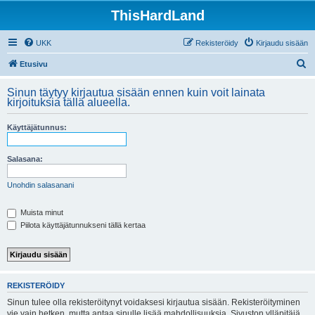
ThisHardLand
UKK
Rekisteröidy
Kirjaudu sisään
E
Etusivu
t
Sinun täytyy kirjautua sisään ennen kuin voit lainata
s
kirjoituksia tällä alueella.
i
Käyttäjätunnus:
Salasana:
Unohdin salasanani
Muista minut
Piilota käyttäjätunnukseni tällä kertaa
REKISTERÖIDY
Sinun tulee olla rekisteröitynyt voidaksesi kirjautua sisään. Rekisteröityminen
vie vain hetken, mutta antaa sinulle lisää mahdollisuuksia. Sivuston ylläpitäjä