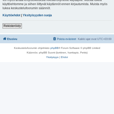
käyttöehtomme ja siihen liittyvät käytännöt ennen kirjautumista. Muista myös
lukea keskustelufoorumin säännöt.
Käyttöehdot
|
Yksityisyyden suoja
Rekisteröidy
Etusivu
Poista evästeet
Kaikki ajat ovat
UTC+03:00
Keskustelufoorumin ohjelmisto
phpBB
® Forum Software © phpBB Limited
Käännös: phpBB Suomi (lurttinen, harritapio, Pettis)
Yksityisyys
|
Ehdot