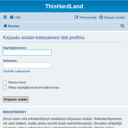
ThisHardLand
UKK
Rekisteröidy
Kirjaudu sisään
E
Etusivu
t
Kirjaudu sisään katsoaksesi tätä profiilia.
s
i
Käyttäjätunnus:
Salasana:
Unohdin salasanani
Muista minut
Piilota käyttäjätunnukseni tällä kertaa
REKISTERÖIDY
Sinun tulee olla rekisteröitynyt voidaksesi kirjautua sisään. Rekisteröityminen
vie vain hetken, mutta antaa sinulle lisää mahdollisuuksia. Sivuston ylläpitäjä
voi myös antaa erityisoikeuksia rekisteröityneille käyttäjille. Muista lukea