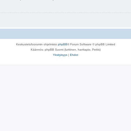
Keskustelufoorumin ohjelmisto
phpBB
® Forum Software © phpBB Limited
Käännös: phpBB Suomi (lurttinen, harritapio, Pettis)
Yksityisyys
|
Ehdot