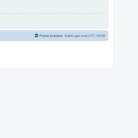
Poista evästeet
Kaikki ajat ovat
UTC+03:00