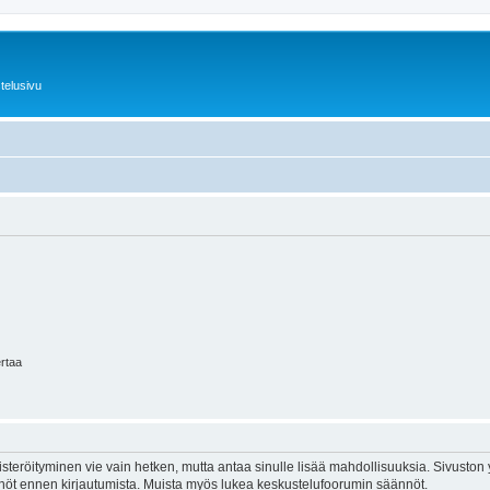
telusivu
ertaa
isteröityminen vie vain hetken, mutta antaa sinulle lisää mahdollisuuksia. Sivuston y
tännöt ennen kirjautumista. Muista myös lukea keskustelufoorumin säännöt.