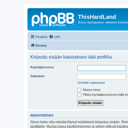
ThisHardLand
Bruce Springsteen -aiheinen keskus
Pikalinkit
UKK
Etusivu
Kirjaudu sisään katsoaksesi tätä profiilia.
Käyttäjätunnus:
Salasana:
Unohdin salasanani
Muista minut
Piilota käyttäjätunnukseni tällä k
REKISTERÖIDY
Sinun tulee olla rekisteröitynyt voidaksesi kirjautua sisään. Rek
käyttäjille. Muista lukea käyttöehtomme ja siihen liittyvät käy