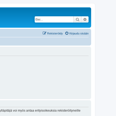
Etsi
Tarkennettu haku
Rekisteröidy
Kirjaudu sisään
lläpitäjä voi myös antaa erityisoikeuksia rekisteröityneille