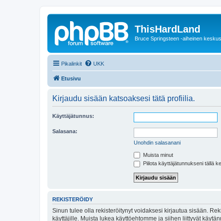
ThisHardLand
Bruce Springsteen -aiheinen keskus
Pikalinkit
UKK
Etusivu
Kirjaudu sisään katsoaksesi tätä profiilia.
Käyttäjätunnus:
Salasana:
Unohdin salasanani
Muista minut
Piilota käyttäjätunnukseni tällä k
REKISTERÖIDY
Sinun tulee olla rekisteröitynyt voidaksesi kirjautua sisään. Rek
käyttäjille. Muista lukea käyttöehtomme ja siihen liittyvät käy