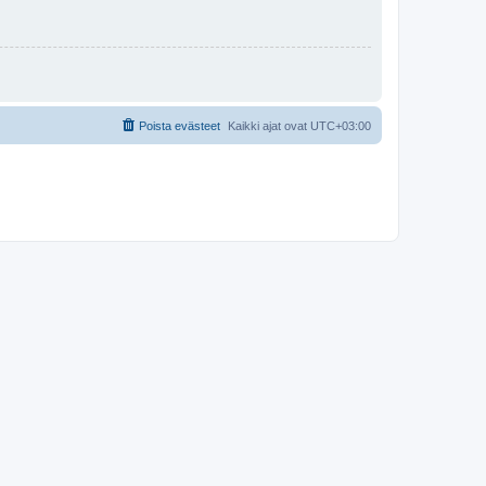
Poista evästeet
Kaikki ajat ovat
UTC+03:00