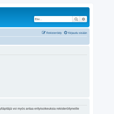
Etsi
Tarkennettu haku
Rekisteröidy
Kirjaudu sisään
lläpitäjä voi myös antaa erityisoikeuksia rekisteröityneille