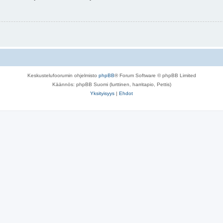
Keskustelufoorumin ohjelmisto
phpBB
® Forum Software © phpBB Limited
Käännös: phpBB Suomi (lurttinen, harritapio, Pettis)
Yksityisyys
|
Ehdot