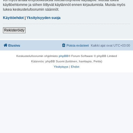
käyttöehtomme ja siihen liittyvät käytännöt ennen kirjautumista. Muista myös
lukea keskustelufoorumin säännöt.
Käyttöehdot
|
Yksityisyyden suoja
Rekisteröidy
Etusivu
Poista evästeet
Kaikki ajat ovat
UTC+03:00
Keskustelufoorumin ohjelmisto
phpBB
® Forum Software © phpBB Limited
Käännös: phpBB Suomi (lurttinen, harritapio, Pettis)
Yksityisyys
|
Ehdot