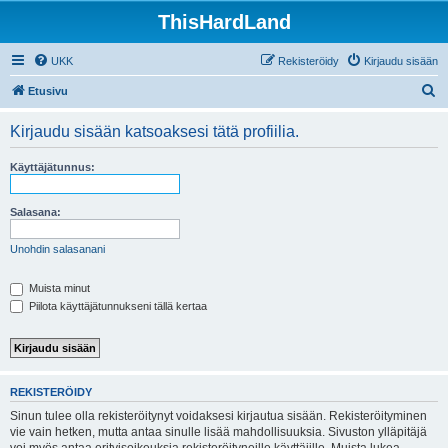
ThisHardLand
UKK
Rekisteröidy
Kirjaudu sisään
E
Etusivu
t
Kirjaudu sisään katsoaksesi tätä profiilia.
s
i
Käyttäjätunnus:
Salasana:
Unohdin salasanani
Muista minut
Piilota käyttäjätunnukseni tällä kertaa
REKISTERÖIDY
Sinun tulee olla rekisteröitynyt voidaksesi kirjautua sisään. Rekisteröityminen
vie vain hetken, mutta antaa sinulle lisää mahdollisuuksia. Sivuston ylläpitäjä
voi myös antaa erityisoikeuksia rekisteröityneille käyttäjille. Muista lukea