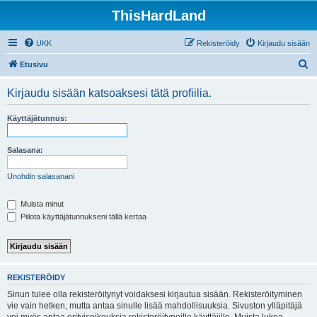
ThisHardLand
UKK
Rekisteröidy
Kirjaudu sisään
E
Etusivu
t
Kirjaudu sisään katsoaksesi tätä profiilia.
s
i
Käyttäjätunnus:
Salasana:
Unohdin salasanani
Muista minut
Piilota käyttäjätunnukseni tällä kertaa
REKISTERÖIDY
Sinun tulee olla rekisteröitynyt voidaksesi kirjautua sisään. Rekisteröityminen
vie vain hetken, mutta antaa sinulle lisää mahdollisuuksia. Sivuston ylläpitäjä
voi myös antaa erityisoikeuksia rekisteröityneille käyttäjille. Muista lukea