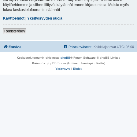
käyttöehtomme ja siihen liittyvät käytännöt ennen kirjautumista. Muista myös
lukea keskustelufoorumin säännöt.
Käyttöehdot
|
Yksityisyyden suoja
Rekisteröidy
Etusivu
Poista evästeet
Kaikki ajat ovat
UTC+03:00
Keskustelufoorumin ohjelmisto
phpBB
® Forum Software © phpBB Limited
Käännös: phpBB Suomi (lurttinen, harritapio, Pettis)
Yksityisyys
|
Ehdot