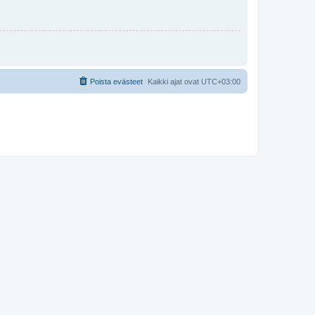
Poista evästeet
Kaikki ajat ovat
UTC+03:00