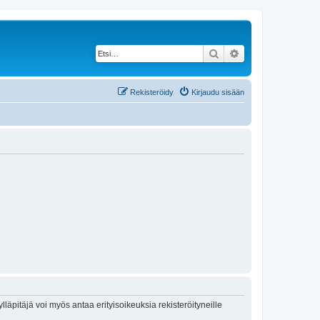
Etsi
Tarkennettu haku
Rekisteröidy
Kirjaudu sisään
lläpitäjä voi myös antaa erityisoikeuksia rekisteröityneille