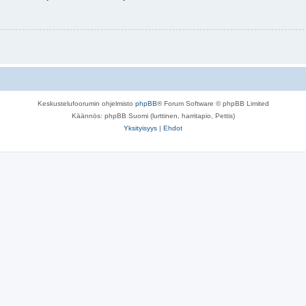
Keskustelufoorumin ohjelmisto
phpBB
® Forum Software © phpBB Limited
Käännös: phpBB Suomi (lurttinen, harritapio, Pettis)
Yksityisyys
|
Ehdot