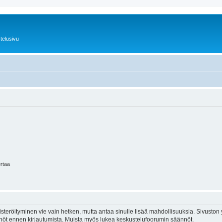
telusivu
ertaa
isteröityminen vie vain hetken, mutta antaa sinulle lisää mahdollisuuksia. Sivuston y
tännöt ennen kirjautumista. Muista myös lukea keskustelufoorumin säännöt.