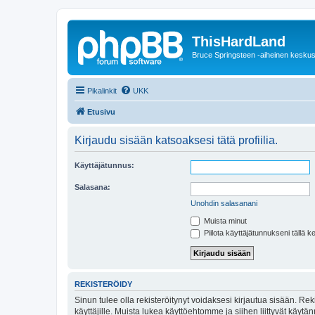
ThisHardLand
Bruce Springsteen -aiheinen keskus
Pikalinkit
UKK
Etusivu
Kirjaudu sisään katsoaksesi tätä profiilia.
Käyttäjätunnus:
Salasana:
Unohdin salasanani
Muista minut
Piilota käyttäjätunnukseni tällä k
REKISTERÖIDY
Sinun tulee olla rekisteröitynyt voidaksesi kirjautua sisään. Rek
käyttäjille. Muista lukea käyttöehtomme ja siihen liittyvät käy