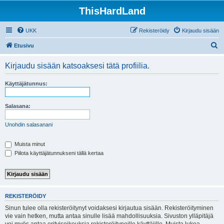
ThisHardLand
UKK
Rekisteröidy
Kirjaudu sisään
E
Etusivu
t
Kirjaudu sisään katsoaksesi tätä profiilia.
s
i
Käyttäjätunnus:
Salasana:
Unohdin salasanani
Muista minut
Piilota käyttäjätunnukseni tällä kertaa
REKISTERÖIDY
Sinun tulee olla rekisteröitynyt voidaksesi kirjautua sisään. Rekisteröityminen
vie vain hetken, mutta antaa sinulle lisää mahdollisuuksia. Sivuston ylläpitäjä
voi myös antaa erityisoikeuksia rekisteröityneille käyttäjille. Muista lukea