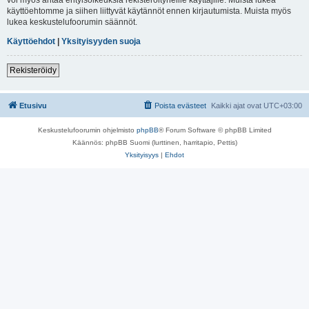
käyttöehtomme ja siihen liittyvät käytännöt ennen kirjautumista. Muista myös
lukea keskustelufoorumin säännöt.
Käyttöehdot
|
Yksityisyyden suoja
Rekisteröidy
Etusivu
Poista evästeet
Kaikki ajat ovat
UTC+03:00
Keskustelufoorumin ohjelmisto
phpBB
® Forum Software © phpBB Limited
Käännös: phpBB Suomi (lurttinen, harritapio, Pettis)
Yksityisyys
|
Ehdot