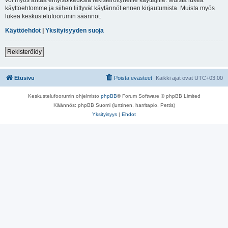
käyttöehtomme ja siihen liittyvät käytännöt ennen kirjautumista. Muista myös
lukea keskustelufoorumin säännöt.
Käyttöehdot
|
Yksityisyyden suoja
Rekisteröidy
Etusivu
Poista evästeet
Kaikki ajat ovat
UTC+03:00
Keskustelufoorumin ohjelmisto
phpBB
® Forum Software © phpBB Limited
Käännös: phpBB Suomi (lurttinen, harritapio, Pettis)
Yksityisyys
|
Ehdot