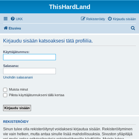
ThisHardLand
UKK
Rekisteröidy
Kirjaudu sisään
E
Etusivu
t
Kirjaudu sisään katsoaksesi tätä profiilia.
s
i
Käyttäjätunnus:
Salasana:
Unohdin salasanani
Muista minut
Piilota käyttäjätunnukseni tällä kertaa
REKISTERÖIDY
Sinun tulee olla rekisteröitynyt voidaksesi kirjautua sisään. Rekisteröityminen
vie vain hetken, mutta antaa sinulle lisää mahdollisuuksia. Sivuston ylläpitäjä
voi myös antaa erityisoikeuksia rekisteröityneille käyttäjille. Muista lukea