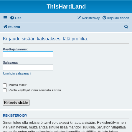
ThisHardLand
UKK
Rekisteröidy
Kirjaudu sisään
E
Etusivu
t
Kirjaudu sisään katsoaksesi tätä profiilia.
s
i
Käyttäjätunnus:
Salasana:
Unohdin salasanani
Muista minut
Piilota käyttäjätunnukseni tällä kertaa
REKISTERÖIDY
Sinun tulee olla rekisteröitynyt voidaksesi kirjautua sisään. Rekisteröityminen
vie vain hetken, mutta antaa sinulle lisää mahdollisuuksia. Sivuston ylläpitäjä
voi myös antaa erityisoikeuksia rekisteröityneille käyttäjille. Muista lukea