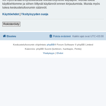
käyttöehtomme ja siihen liittyvät käytännöt ennen kirjautumista. Muista myös
lukea keskustelufoorumin säännöt.
Käyttöehdot
|
Yksityisyyden suoja
Rekisteröidy
Etusivu
Poista evästeet
Kaikki ajat ovat
UTC+03:00
Keskustelufoorumin ohjelmisto
phpBB
® Forum Software © phpBB Limited
Käännös: phpBB Suomi (lurttinen, harritapio, Pettis)
Yksityisyys
|
Ehdot