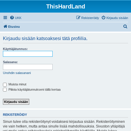
ThisHardLand
UKK
Rekisteröidy
Kirjaudu sisään
E
Etusivu
t
Kirjaudu sisään katsoaksesi tätä profiilia.
s
i
Käyttäjätunnus:
Salasana:
Unohdin salasanani
Muista minut
Piilota käyttäjätunnukseni tällä kertaa
REKISTERÖIDY
Sinun tulee olla rekisteröitynyt voidaksesi kirjautua sisään. Rekisteröityminen
vie vain hetken, mutta antaa sinulle lisää mahdollisuuksia. Sivuston ylläpitäjä
voi myös antaa erityisoikeuksia rekisteröityneille käyttäjille. Muista lukea