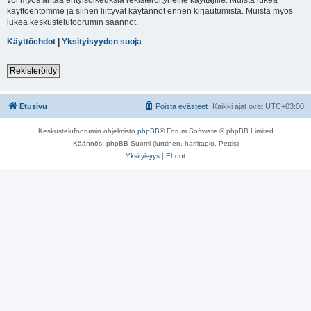
käyttöehtomme ja siihen liittyvät käytännöt ennen kirjautumista. Muista myös
lukea keskustelufoorumin säännöt.
Käyttöehdot
|
Yksityisyyden suoja
Rekisteröidy
Etusivu
Poista evästeet
Kaikki ajat ovat
UTC+03:00
Keskustelufoorumin ohjelmisto
phpBB
® Forum Software © phpBB Limited
Käännös: phpBB Suomi (lurttinen, harritapio, Pettis)
Yksityisyys
|
Ehdot