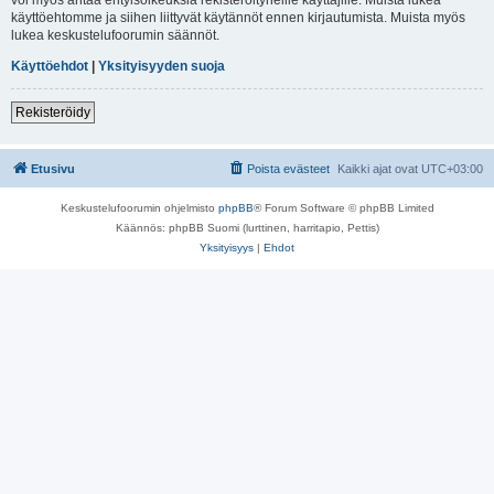
käyttöehtomme ja siihen liittyvät käytännöt ennen kirjautumista. Muista myös
lukea keskustelufoorumin säännöt.
Käyttöehdot
|
Yksityisyyden suoja
Rekisteröidy
Etusivu
Poista evästeet
Kaikki ajat ovat
UTC+03:00
Keskustelufoorumin ohjelmisto
phpBB
® Forum Software © phpBB Limited
Käännös: phpBB Suomi (lurttinen, harritapio, Pettis)
Yksityisyys
|
Ehdot