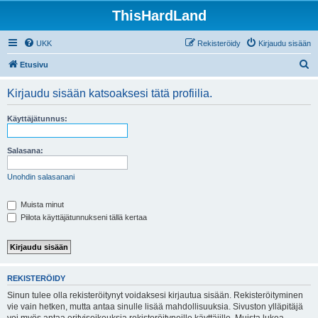
ThisHardLand
UKK
Rekisteröidy
Kirjaudu sisään
E
Etusivu
t
Kirjaudu sisään katsoaksesi tätä profiilia.
s
i
Käyttäjätunnus:
Salasana:
Unohdin salasanani
Muista minut
Piilota käyttäjätunnukseni tällä kertaa
REKISTERÖIDY
Sinun tulee olla rekisteröitynyt voidaksesi kirjautua sisään. Rekisteröityminen
vie vain hetken, mutta antaa sinulle lisää mahdollisuuksia. Sivuston ylläpitäjä
voi myös antaa erityisoikeuksia rekisteröityneille käyttäjille. Muista lukea