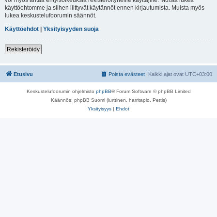
käyttöehtomme ja siihen liittyvät käytännöt ennen kirjautumista. Muista myös
lukea keskustelufoorumin säännöt.
Käyttöehdot
|
Yksityisyyden suoja
Rekisteröidy
Etusivu
Poista evästeet
Kaikki ajat ovat
UTC+03:00
Keskustelufoorumin ohjelmisto
phpBB
® Forum Software © phpBB Limited
Käännös: phpBB Suomi (lurttinen, harritapio, Pettis)
Yksityisyys
|
Ehdot