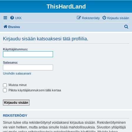
ThisHardLand
UKK
Rekisteröidy
Kirjaudu sisään
E
Etusivu
t
Kirjaudu sisään katsoaksesi tätä profiilia.
s
i
Käyttäjätunnus:
Salasana:
Unohdin salasanani
Muista minut
Piilota käyttäjätunnukseni tällä kertaa
REKISTERÖIDY
Sinun tulee olla rekisteröitynyt voidaksesi kirjautua sisään. Rekisteröityminen
vie vain hetken, mutta antaa sinulle lisää mahdollisuuksia. Sivuston ylläpitäjä
voi myös antaa erityisoikeuksia rekisteröityneille käyttäjille. Muista lukea