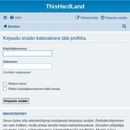
ThisHardLand
UKK
Rekisteröidy
Kirjaudu sisään
E
Etusivu
t
Kirjaudu sisään katsoaksesi tätä profiilia.
s
i
Käyttäjätunnus:
Salasana:
Unohdin salasanani
Muista minut
Piilota käyttäjätunnukseni tällä kertaa
REKISTERÖIDY
Sinun tulee olla rekisteröitynyt voidaksesi kirjautua sisään. Rekisteröityminen
vie vain hetken, mutta antaa sinulle lisää mahdollisuuksia. Sivuston ylläpitäjä
voi myös antaa erityisoikeuksia rekisteröityneille käyttäjille. Muista lukea