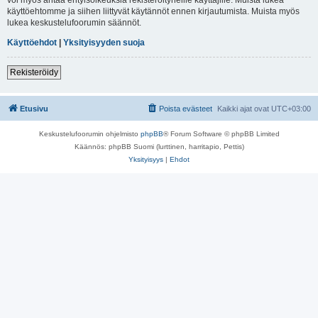
käyttöehtomme ja siihen liittyvät käytännöt ennen kirjautumista. Muista myös
lukea keskustelufoorumin säännöt.
Käyttöehdot
|
Yksityisyyden suoja
Rekisteröidy
Etusivu
Poista evästeet
Kaikki ajat ovat
UTC+03:00
Keskustelufoorumin ohjelmisto
phpBB
® Forum Software © phpBB Limited
Käännös: phpBB Suomi (lurttinen, harritapio, Pettis)
Yksityisyys
|
Ehdot