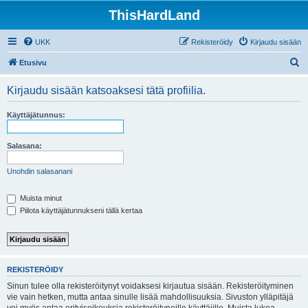
ThisHardLand
UKK
Rekisteröidy
Kirjaudu sisään
E
Etusivu
t
Kirjaudu sisään katsoaksesi tätä profiilia.
s
i
Käyttäjätunnus:
Salasana:
Unohdin salasanani
Muista minut
Piilota käyttäjätunnukseni tällä kertaa
REKISTERÖIDY
Sinun tulee olla rekisteröitynyt voidaksesi kirjautua sisään. Rekisteröityminen
vie vain hetken, mutta antaa sinulle lisää mahdollisuuksia. Sivuston ylläpitäjä
voi myös antaa erityisoikeuksia rekisteröityneille käyttäjille. Muista lukea