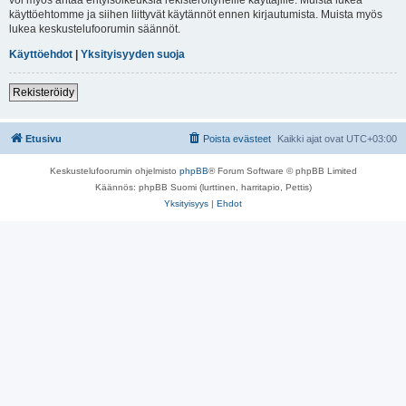
käyttöehtomme ja siihen liittyvät käytännöt ennen kirjautumista. Muista myös
lukea keskustelufoorumin säännöt.
Käyttöehdot
|
Yksityisyyden suoja
Rekisteröidy
Etusivu
Poista evästeet
Kaikki ajat ovat
UTC+03:00
Keskustelufoorumin ohjelmisto
phpBB
® Forum Software © phpBB Limited
Käännös: phpBB Suomi (lurttinen, harritapio, Pettis)
Yksityisyys
|
Ehdot