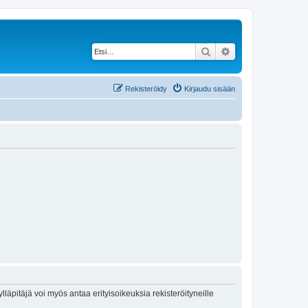
Etsi
Tarkennettu haku
Rekisteröidy
Kirjaudu sisään
lläpitäjä voi myös antaa erityisoikeuksia rekisteröityneille