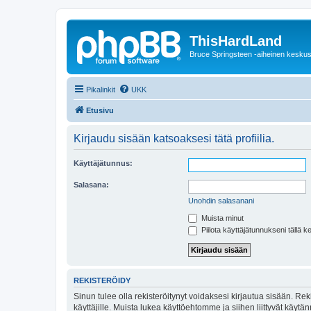
ThisHardLand
Bruce Springsteen -aiheinen keskus
Pikalinkit
UKK
Etusivu
Kirjaudu sisään katsoaksesi tätä profiilia.
Käyttäjätunnus:
Salasana:
Unohdin salasanani
Muista minut
Piilota käyttäjätunnukseni tällä k
REKISTERÖIDY
Sinun tulee olla rekisteröitynyt voidaksesi kirjautua sisään. Rek
käyttäjille. Muista lukea käyttöehtomme ja siihen liittyvät käy