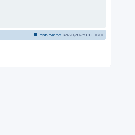
Poista evästeet
Kaikki ajat ovat
UTC+03:00