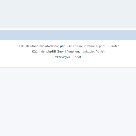
Keskustelufoorumin ohjelmisto
phpBB
® Forum Software © phpBB Limited
Käännös: phpBB Suomi (lurttinen, harritapio, Pettis)
Yksityisyys
|
Ehdot