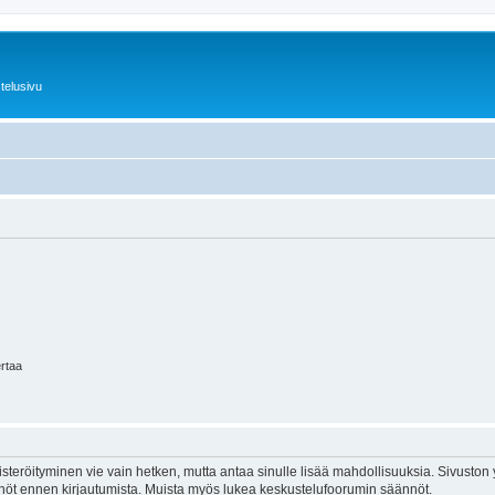
telusivu
ertaa
isteröityminen vie vain hetken, mutta antaa sinulle lisää mahdollisuuksia. Sivuston y
tännöt ennen kirjautumista. Muista myös lukea keskustelufoorumin säännöt.