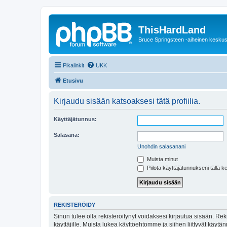
ThisHardLand
Bruce Springsteen -aiheinen keskus
Pikalinkit
UKK
Etusivu
Kirjaudu sisään katsoaksesi tätä profiilia.
Käyttäjätunnus:
Salasana:
Unohdin salasanani
Muista minut
Piilota käyttäjätunnukseni tällä k
REKISTERÖIDY
Sinun tulee olla rekisteröitynyt voidaksesi kirjautua sisään. Rek
käyttäjille. Muista lukea käyttöehtomme ja siihen liittyvät käy