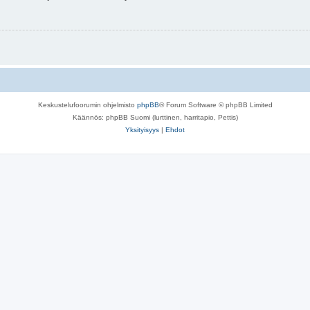
Keskustelufoorumin ohjelmisto
phpBB
® Forum Software © phpBB Limited
Käännös: phpBB Suomi (lurttinen, harritapio, Pettis)
Yksityisyys
|
Ehdot