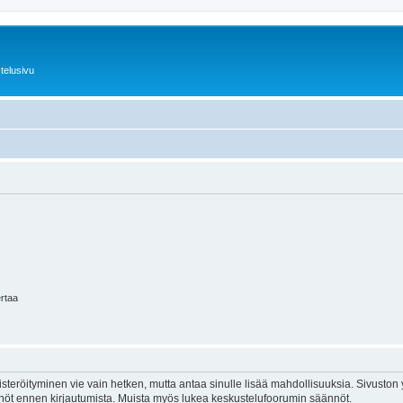
telusivu
ertaa
isteröityminen vie vain hetken, mutta antaa sinulle lisää mahdollisuuksia. Sivuston y
tännöt ennen kirjautumista. Muista myös lukea keskustelufoorumin säännöt.