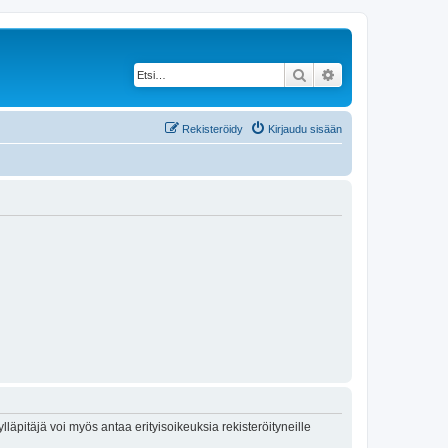
Etsi
Tarkennettu haku
Rekisteröidy
Kirjaudu sisään
lläpitäjä voi myös antaa erityisoikeuksia rekisteröityneille