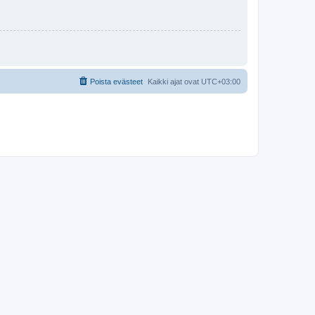
Poista evästeet
Kaikki ajat ovat
UTC+03:00