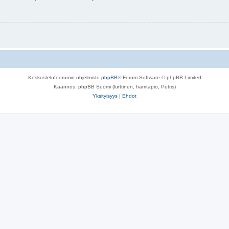
Keskustelufoorumin ohjelmisto
phpBB
® Forum Software © phpBB Limited
Käännös: phpBB Suomi (lurttinen, harritapio, Pettis)
Yksityisyys
|
Ehdot