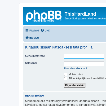
ThisHardLand
Bruce Springsteen -aiheinen keskus
Pikalinkit
UKK
Etusivu
Kirjaudu sisään katsoaksesi tätä profiilia.
Käyttäjätunnus:
Salasana:
Unohdin salasanani
Muista minut
Piilota käyttäjätunnukseni tällä k
REKISTERÖIDY
Sinun tulee olla rekisteröitynyt voidaksesi kirjautua sisään. Rek
käyttäjille. Muista lukea käyttöehtomme ja siihen liittyvät käy