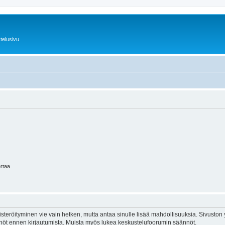
telusivu
ertaa
isteröityminen vie vain hetken, mutta antaa sinulle lisää mahdollisuuksia. Sivuston y
tännöt ennen kirjautumista. Muista myös lukea keskustelufoorumin säännöt.