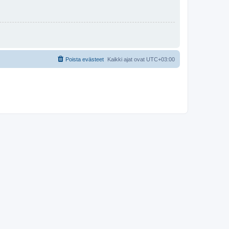
Poista evästeet
Kaikki ajat ovat
UTC+03:00