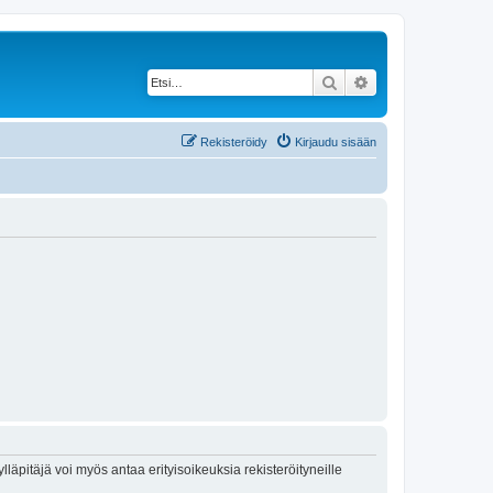
Etsi
Tarkennettu haku
Rekisteröidy
Kirjaudu sisään
lläpitäjä voi myös antaa erityisoikeuksia rekisteröityneille