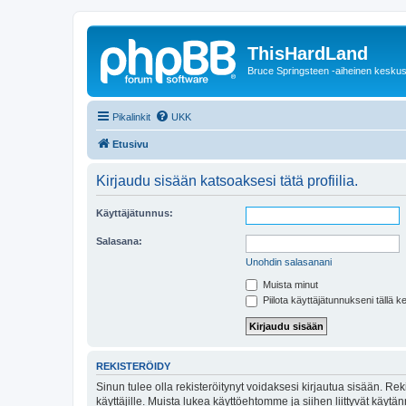
ThisHardLand
Bruce Springsteen -aiheinen keskus
Pikalinkit
UKK
Etusivu
Kirjaudu sisään katsoaksesi tätä profiilia.
Käyttäjätunnus:
Salasana:
Unohdin salasanani
Muista minut
Piilota käyttäjätunnukseni tällä k
REKISTERÖIDY
Sinun tulee olla rekisteröitynyt voidaksesi kirjautua sisään. Rek
käyttäjille. Muista lukea käyttöehtomme ja siihen liittyvät käy