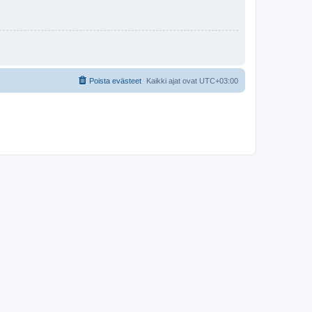
Poista evästeet
Kaikki ajat ovat
UTC+03:00