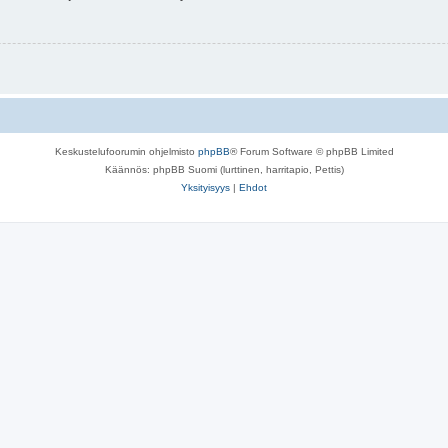
Keskustelufoorumin ohjelmisto
phpBB
® Forum Software © phpBB Limited
Käännös: phpBB Suomi (lurttinen, harritapio, Pettis)
Yksityisyys
|
Ehdot