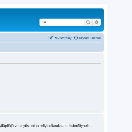
Etsi
Tarkennettu haku
Rekisteröidy
Kirjaudu sisään
lläpitäjä voi myös antaa erityisoikeuksia rekisteröityneille