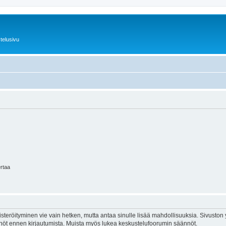
telusivu
ertaa
isteröityminen vie vain hetken, mutta antaa sinulle lisää mahdollisuuksia. Sivuston y
tännöt ennen kirjautumista. Muista myös lukea keskustelufoorumin säännöt.