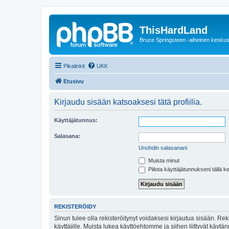
ThisHardLand
Bruce Springsteen -aiheinen keskus
Pikalinkit
UKK
Etusivu
Kirjaudu sisään katsoaksesi tätä profiilia.
Käyttäjätunnus:
Salasana:
Unohdin salasanani
Muista minut
Piilota käyttäjätunnukseni tällä k
REKISTERÖIDY
Sinun tulee olla rekisteröitynyt voidaksesi kirjautua sisään. Rek
käyttäjille. Muista lukea käyttöehtomme ja siihen liittyvät käy