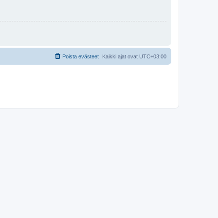
Poista evästeet
Kaikki ajat ovat
UTC+03:00