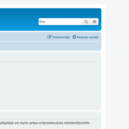
Etsi
Tarkennettu haku
Rekisteröidy
Kirjaudu sisään
lläpitäjä voi myös antaa erityisoikeuksia rekisteröityneille