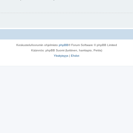
Keskustelufoorumin ohjelmisto
phpBB
® Forum Software © phpBB Limited
Käännös: phpBB Suomi (lurttinen, harritapio, Pettis)
Yksityisyys
|
Ehdot