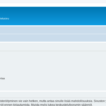
telusivu
ertaa
isteröityminen vie vain hetken, mutta antaa sinulle lisää mahdollisuuksia. Sivuston y
tännöt ennen kirjautumista. Muista myös lukea keskustelufoorumin säännöt.