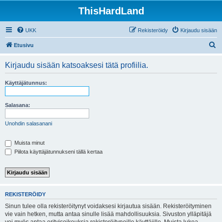
ThisHardLand
UKK
Rekisteröidy
Kirjaudu sisään
E
Etusivu
t
Kirjaudu sisään katsoaksesi tätä profiilia.
s
i
Käyttäjätunnus:
Salasana:
Unohdin salasanani
Muista minut
Piilota käyttäjätunnukseni tällä kertaa
REKISTERÖIDY
Sinun tulee olla rekisteröitynyt voidaksesi kirjautua sisään. Rekisteröityminen
vie vain hetken, mutta antaa sinulle lisää mahdollisuuksia. Sivuston ylläpitäjä
voi myös antaa erityisoikeuksia rekisteröityneille käyttäjille. Muista lukea