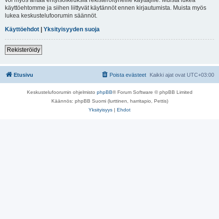
käyttöehtomme ja siihen liittyvät käytännöt ennen kirjautumista. Muista myös
lukea keskustelufoorumin säännöt.
Käyttöehdot
|
Yksityisyyden suoja
Rekisteröidy
Etusivu
Poista evästeet
Kaikki ajat ovat
UTC+03:00
Keskustelufoorumin ohjelmisto
phpBB
® Forum Software © phpBB Limited
Käännös: phpBB Suomi (lurttinen, harritapio, Pettis)
Yksityisyys
|
Ehdot