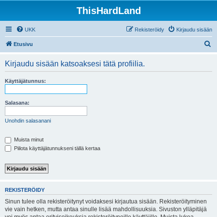
ThisHardLand
UKK
Rekisteröidy
Kirjaudu sisään
E
Etusivu
t
Kirjaudu sisään katsoaksesi tätä profiilia.
s
i
Käyttäjätunnus:
Salasana:
Unohdin salasanani
Muista minut
Piilota käyttäjätunnukseni tällä kertaa
REKISTERÖIDY
Sinun tulee olla rekisteröitynyt voidaksesi kirjautua sisään. Rekisteröityminen
vie vain hetken, mutta antaa sinulle lisää mahdollisuuksia. Sivuston ylläpitäjä
voi myös antaa erityisoikeuksia rekisteröityneille käyttäjille. Muista lukea