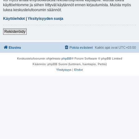
käyttöehtomme ja siihen liittyvät käytännöt ennen kirjautumista. Muista myös
lukea keskustelufoorumin säännöt.
Käyttöehdot
|
Yksityisyyden suoja
Rekisteröidy
Etusivu
Poista evästeet
Kaikki ajat ovat
UTC+03:00
Keskustelufoorumin ohjelmisto
phpBB
® Forum Software © phpBB Limited
Käännös: phpBB Suomi (lurttinen, harritapio, Pettis)
Yksityisyys
|
Ehdot