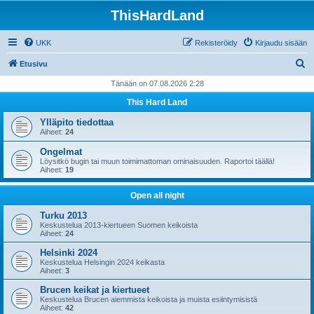
ThisHardLand
UKK
Rekisteröidy
Kirjaudu sisään
E
Etusivu
t
Tänään on 07.08.2026 2:28
s
This Hard Land
i
Ylläpito tiedottaa
Aiheet:
24
Ongelmat
Löysitkö bugin tai muun toimimattoman ominaisuuden. Raportoi täällä!
Aiheet:
19
Open all night
Turku 2013
Keskustelua 2013-kiertueen Suomen keikoista
Aiheet:
24
Helsinki 2024
Keskustelua Helsingin 2024 keikasta
Aiheet:
3
Brucen keikat ja kiertueet
Keskustelua Brucen aiemmista keikoista ja muista esiintymisistä
Aiheet:
42