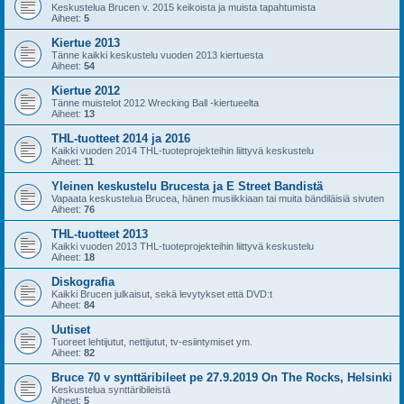
Keskustelua Brucen v. 2015 keikoista ja muista tapahtumista
Aiheet:
5
Kiertue 2013
Tänne kaikki keskustelu vuoden 2013 kiertuesta
Aiheet:
54
Kiertue 2012
Tänne muistelot 2012 Wrecking Ball -kiertueelta
Aiheet:
13
THL-tuotteet 2014 ja 2016
Kaikki vuoden 2014 THL-tuoteprojekteihin liittyvä keskustelu
Aiheet:
11
Yleinen keskustelu Brucesta ja E Street Bandistä
Vapaata keskustelua Brucea, hänen musiikkiaan tai muita bändiläisiä sivuten
Aiheet:
76
THL-tuotteet 2013
Kaikki vuoden 2013 THL-tuoteprojekteihin liittyvä keskustelu
Aiheet:
18
Diskografia
Kaikki Brucen julkaisut, sekä levytykset että DVD:t
Aiheet:
84
Uutiset
Tuoreet lehtijutut, nettijutut, tv-esiintymiset ym.
Aiheet:
82
Bruce 70 v synttäribileet pe 27.9.2019 On The Rocks, Helsinki
Keskustelua synttäribileistä
Aiheet:
5