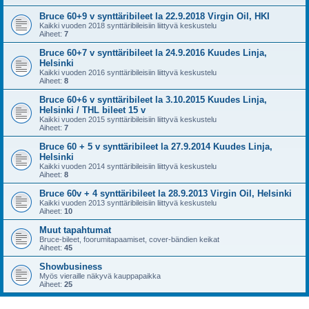
Bruce 60+9 v synttäribileet la 22.9.2018 Virgin Oil, HKI
Kaikki vuoden 2018 synttäribileisiin liittyvä keskustelu
Aiheet:
7
Bruce 60+7 v synttäribileet la 24.9.2016 Kuudes Linja,
Helsinki
Kaikki vuoden 2016 synttäribileisiin liittyvä keskustelu
Aiheet:
8
Bruce 60+6 v synttäribileet la 3.10.2015 Kuudes Linja,
Helsinki / THL bileet 15 v
Kaikki vuoden 2015 synttäribileisiin liittyvä keskustelu
Aiheet:
7
Bruce 60 + 5 v synttäribileet la 27.9.2014 Kuudes Linja,
Helsinki
Kaikki vuoden 2014 synttäribileisiin liittyvä keskustelu
Aiheet:
8
Bruce 60v + 4 synttäribileet la 28.9.2013 Virgin Oil, Helsinki
Kaikki vuoden 2013 synttäribileisiin liittyvä keskustelu
Aiheet:
10
Muut tapahtumat
Bruce-bileet, foorumitapaamiset, cover-bändien keikat
Aiheet:
45
Showbusiness
Myös vieraille näkyvä kauppapaikka
Aiheet:
25