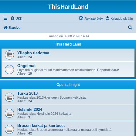
ThisHardLand
UKK
Rekisteröidy
Kirjaudu sisään
E
Etusivu
t
Tänään on 09.08.2026 14:14
s
This Hard Land
i
Ylläpito tiedottaa
Aiheet:
24
Ongelmat
Löysitkö bugin tai muun toimimattoman ominaisuuden. Raportoi täällä!
Aiheet:
19
Open all night
Turku 2013
Keskustelua 2013-kiertueen Suomen keikoista
Aiheet:
24
Helsinki 2024
Keskustelua Helsingin 2024 keikasta
Aiheet:
3
Brucen keikat ja kiertueet
Keskustelua Brucen aiemmista keikoista ja muista esiintymisistä
Aiheet:
42