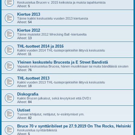
Keskustelua Brucen v. 2015 keikoista ja muista tapahtumista
Aiheet:
5
Kiertue 2013
Tänne kaikki keskustelu vuoden 2013 kiertuesta
Aiheet:
54
Kiertue 2012
Tänne muistelot 2012 Wrecking Ball -kiertueelta
Aiheet:
13
THL-tuotteet 2014 ja 2016
Kaikki vuoden 2014 THL-tuoteprojekteihin liittyvä keskustelu
Aiheet:
11
Yleinen keskustelu Brucesta ja E Street Bandistä
Vapaata keskustelua Brucea, hänen musiikkiaan tai muita bändiläisiä sivuten
Aiheet:
76
THL-tuotteet 2013
Kaikki vuoden 2013 THL-tuoteprojekteihin liittyvä keskustelu
Aiheet:
18
Diskografia
Kaikki Brucen julkaisut, sekä levytykset että DVD:t
Aiheet:
84
Uutiset
Tuoreet lehtijutut, nettijutut, tv-esiintymiset ym.
Aiheet:
82
Bruce 70 v synttäribileet pe 27.9.2019 On The Rocks, Helsinki
Keskustelua synttäribileistä
Aiheet:
5