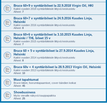
Bruce 60+9 v synttäribileet la 22.9.2018 Virgin Oil, HKI
Kaikki vuoden 2018 synttäribileisiin liittyvä keskustelu
Aiheet:
7
Bruce 60+7 v synttäribileet la 24.9.2016 Kuudes Linja,
Helsinki
Kaikki vuoden 2016 synttäribileisiin liittyvä keskustelu
Aiheet:
8
Bruce 60+6 v synttäribileet la 3.10.2015 Kuudes Linja,
Helsinki / THL bileet 15 v
Kaikki vuoden 2015 synttäribileisiin liittyvä keskustelu
Aiheet:
7
Bruce 60 + 5 v synttäribileet la 27.9.2014 Kuudes Linja,
Helsinki
Kaikki vuoden 2014 synttäribileisiin liittyvä keskustelu
Aiheet:
8
Bruce 60v + 4 synttäribileet la 28.9.2013 Virgin Oil, Helsinki
Kaikki vuoden 2013 synttäribileisiin liittyvä keskustelu
Aiheet:
10
Muut tapahtumat
Bruce-bileet, foorumitapaamiset, cover-bändien keikat
Aiheet:
45
Showbusiness
Myös vieraille näkyvä kauppapaikka
Aiheet:
25