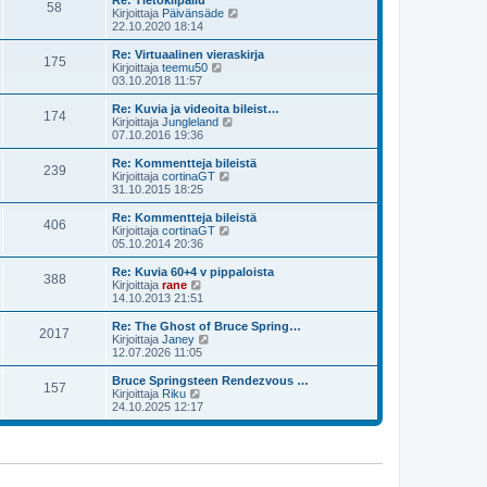
Re: Tietokilpailu
e
58
i
ä
N
Kirjoittaja
Päivänsäde
s
n
u
ä
22.10.2020 18:14
t
v
u
y
i
i
s
t
Re: Virtuaalinen vieraskirja
e
175
i
ä
N
Kirjoittaja
teemu50
s
n
u
ä
03.10.2018 11:57
t
v
u
y
i
i
s
t
Re: Kuvia ja videoita bileist…
e
174
i
ä
N
Kirjoittaja
Jungleland
s
n
u
ä
07.10.2016 19:36
t
v
u
y
i
i
s
t
Re: Kommentteja bileistä
e
239
i
ä
N
Kirjoittaja
cortinaGT
s
n
u
ä
31.10.2015 18:25
t
v
u
y
i
i
s
t
Re: Kommentteja bileistä
e
406
i
ä
N
Kirjoittaja
cortinaGT
s
n
u
ä
05.10.2014 20:36
t
v
u
y
i
i
s
t
Re: Kuvia 60+4 v pippaloista
e
388
i
ä
N
Kirjoittaja
rane
s
n
u
ä
14.10.2013 21:51
t
v
u
y
i
i
s
t
Re: The Ghost of Bruce Spring…
e
2017
i
ä
N
Kirjoittaja
Janey
s
n
u
ä
12.07.2026 11:05
t
v
u
y
i
i
s
t
Bruce Springsteen Rendezvous …
e
157
i
ä
N
Kirjoittaja
Riku
s
n
u
ä
24.10.2025 12:17
t
v
u
y
i
i
s
t
e
i
ä
s
n
u
t
v
u
i
i
s