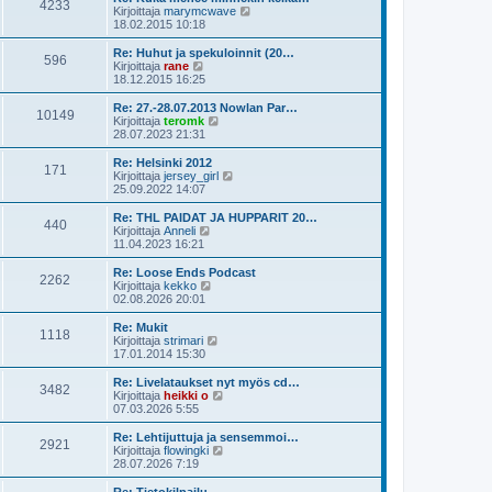
e
4233
i
ä
N
Kirjoittaja
marymcwave
s
n
u
ä
18.02.2015 10:18
t
v
u
y
i
i
s
t
Re: Huhut ja spekuloinnit (20…
e
596
i
ä
N
Kirjoittaja
rane
s
n
u
ä
18.12.2015 16:25
t
v
u
y
i
i
s
t
Re: 27.-28.07.2013 Nowlan Par…
e
10149
i
ä
N
Kirjoittaja
teromk
s
n
u
ä
28.07.2023 21:31
t
v
u
y
i
i
s
t
Re: Helsinki 2012
e
171
i
ä
N
Kirjoittaja
jersey_girl
s
n
u
ä
25.09.2022 14:07
t
v
u
y
i
i
s
t
Re: THL PAIDAT JA HUPPARIT 20…
e
440
i
ä
N
Kirjoittaja
Anneli
s
n
u
ä
11.04.2023 16:21
t
v
u
y
i
i
s
t
Re: Loose Ends Podcast
e
2262
i
ä
N
Kirjoittaja
kekko
s
n
u
ä
02.08.2026 20:01
t
v
u
y
i
i
s
t
Re: Mukit
e
1118
i
ä
N
Kirjoittaja
strimari
s
n
u
ä
17.01.2014 15:30
t
v
u
y
i
i
s
t
Re: Livelataukset nyt myös cd…
e
3482
i
ä
N
Kirjoittaja
heikki o
s
n
u
ä
07.03.2026 5:55
t
v
u
y
i
i
s
t
Re: Lehtijuttuja ja sensemmoi…
e
2921
i
ä
N
Kirjoittaja
flowingki
s
n
u
ä
28.07.2026 7:19
t
v
u
y
i
i
s
t