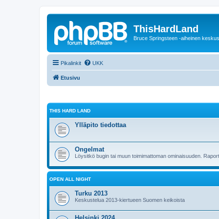
ThisHardLand
Bruce Springsteen -aiheinen keskus
Pikalinkit
UKK
Etusivu
THIS HARD LAND
Ylläpito tiedottaa
Ongelmat
Löysitkö bugin tai muun toimimattoman ominaisuuden. Raporto
OPEN ALL NIGHT
Turku 2013
Keskustelua 2013-kiertueen Suomen keikoista
Helsinki 2024