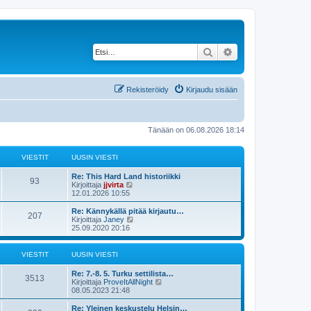
Etsi
Tarkennettu haku
Rekisteröidy
Kirjaudu sisään
Tänään on 06.08.2026 18:14
VIESTIT
UUSIN VIESTI
Re: This Hard Land historiikki
93
N
Kirjoittaja
jjvirta
ä
12.01.2026 10:55
y
t
Re: Kännykällä pitää kirjautu…
207
ä
N
Kirjoittaja
Janey
u
ä
25.09.2020 20:16
u
y
s
t
i
ä
VIESTIT
UUSIN VIESTI
n
u
v
u
Re: 7.-8. 5. Turku settilista…
i
s
3513
N
Kirjoittaja
ProveItAllNight
e
i
ä
08.05.2023 21:48
s
n
y
t
v
t
Re: Yleinen keskustelu Helsin…
i
i