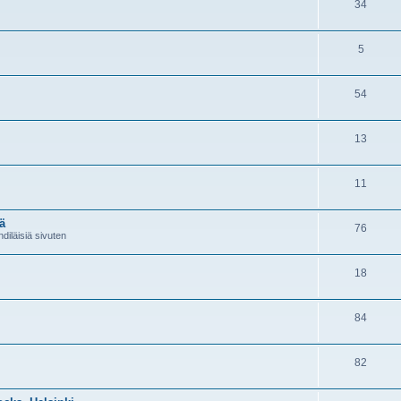
34
5
54
13
11
ä
76
diläisiä sivuten
18
84
82