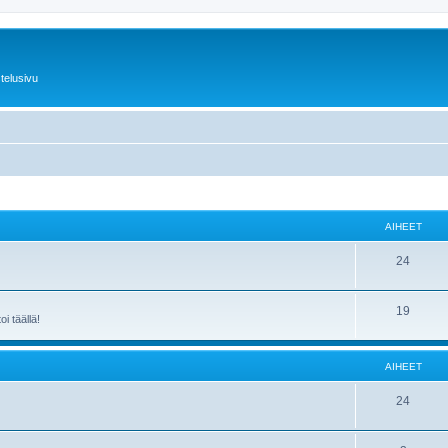
telusivu
AIHEET
24
19
i täällä!
AIHEET
24