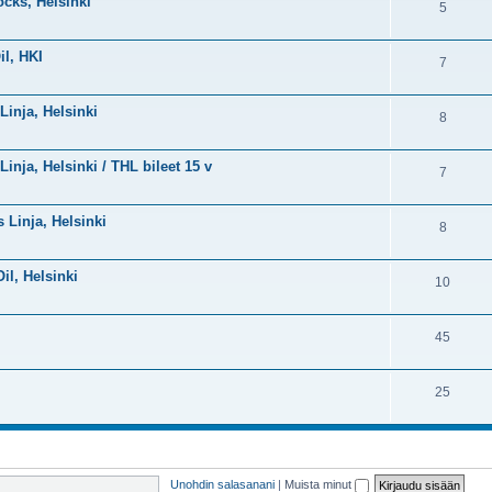
ocks, Helsinki
5
il, HKI
7
Linja, Helsinki
8
Linja, Helsinki / THL bileet 15 v
7
s Linja, Helsinki
8
Oil, Helsinki
10
45
25
Unohdin salasanani
|
Muista minut