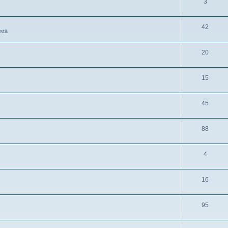
3
42
istä
20
15
45
88
4
16
95