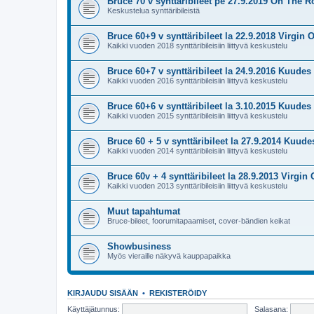
Bruce 70 v synttäribileet pe 27.9.2019 On The R
Keskustelua synttäribileistä
Bruce 60+9 v synttäribileet la 22.9.2018 Virgin O
Kaikki vuoden 2018 synttäribileisiin liittyvä keskustelu
Bruce 60+7 v synttäribileet la 24.9.2016 Kuudes 
Kaikki vuoden 2016 synttäribileisiin liittyvä keskustelu
Bruce 60+6 v synttäribileet la 3.10.2015 Kuudes 
Kaikki vuoden 2015 synttäribileisiin liittyvä keskustelu
Bruce 60 + 5 v synttäribileet la 27.9.2014 Kuude
Kaikki vuoden 2014 synttäribileisiin liittyvä keskustelu
Bruce 60v + 4 synttäribileet la 28.9.2013 Virgin 
Kaikki vuoden 2013 synttäribileisiin liittyvä keskustelu
Muut tapahtumat
Bruce-bileet, foorumitapaamiset, cover-bändien keikat
Showbusiness
Myös vieraille näkyvä kauppapaikka
KIRJAUDU SISÄÄN
•
REKISTERÖIDY
Käyttäjätunnus:
Salasana: