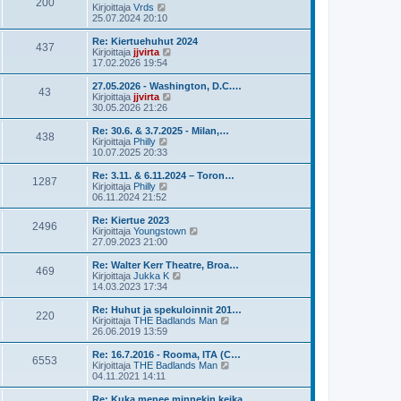
200
ä
N
Kirjoittaja
Vrds
e
u
ä
25.07.2024 20:10
s
u
y
t
s
t
Re: Kiertuehuhut 2024
i
437
i
ä
N
Kirjoittaja
jjvirta
n
u
ä
17.02.2026 19:54
v
u
y
i
s
t
27.05.2026 - Washington, D.C.…
e
43
i
ä
N
Kirjoittaja
jjvirta
s
n
u
ä
30.05.2026 21:26
t
v
u
y
i
i
s
t
Re: 30.6. & 3.7.2025 - Milan,…
e
438
i
ä
N
Kirjoittaja
Philly
s
n
u
ä
10.07.2025 20:33
t
v
u
y
i
i
s
t
Re: 3.11. & 6.11.2024 – Toron…
e
1287
i
ä
N
Kirjoittaja
Philly
s
n
u
ä
06.11.2024 21:52
t
v
u
y
i
i
s
t
Re: Kiertue 2023
e
2496
i
ä
N
Kirjoittaja
Youngstown
s
n
u
ä
27.09.2023 21:00
t
v
u
y
i
i
s
t
Re: Walter Kerr Theatre, Broa…
e
469
i
ä
N
Kirjoittaja
Jukka K
s
n
u
ä
14.03.2023 17:34
t
v
u
y
i
i
s
t
Re: Huhut ja spekuloinnit 201…
e
220
i
ä
N
Kirjoittaja
THE Badlands Man
s
n
u
ä
26.06.2019 13:59
t
v
u
y
i
i
s
t
Re: 16.7.2016 - Rooma, ITA (C…
e
6553
i
ä
N
Kirjoittaja
THE Badlands Man
s
n
u
ä
04.11.2021 14:11
t
v
u
y
i
i
s
t
Re: Kuka menee minnekin keika…