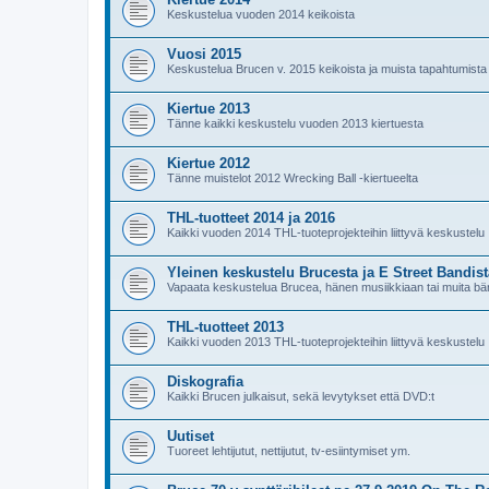
Keskustelua vuoden 2014 keikoista
Vuosi 2015
Keskustelua Brucen v. 2015 keikoista ja muista tapahtumista
Kiertue 2013
Tänne kaikki keskustelu vuoden 2013 kiertuesta
Kiertue 2012
Tänne muistelot 2012 Wrecking Ball -kiertueelta
THL-tuotteet 2014 ja 2016
Kaikki vuoden 2014 THL-tuoteprojekteihin liittyvä keskustelu
Yleinen keskustelu Brucesta ja E Street Bandist
Vapaata keskustelua Brucea, hänen musiikkiaan tai muita bän
THL-tuotteet 2013
Kaikki vuoden 2013 THL-tuoteprojekteihin liittyvä keskustelu
Diskografia
Kaikki Brucen julkaisut, sekä levytykset että DVD:t
Uutiset
Tuoreet lehtijutut, nettijutut, tv-esiintymiset ym.