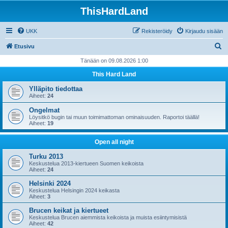
ThisHardLand
UKK
Rekisteröidy
Kirjaudu sisään
E
Etusivu
t
Tänään on 09.08.2026 1:00
s
This Hard Land
i
Ylläpito tiedottaa
Aiheet:
24
Ongelmat
Löysitkö bugin tai muun toimimattoman ominaisuuden. Raportoi täällä!
Aiheet:
19
Open all night
Turku 2013
Keskustelua 2013-kiertueen Suomen keikoista
Aiheet:
24
Helsinki 2024
Keskustelua Helsingin 2024 keikasta
Aiheet:
3
Brucen keikat ja kiertueet
Keskustelua Brucen aiemmista keikoista ja muista esiintymisistä
Aiheet:
42