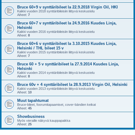
Bruce 60+9 v synttäribileet la 22.9.2018 Virgin Oil, HKI
Kaikki vuoden 2018 synttäribileisiin liittyvä keskustelu
Aiheet:
7
Bruce 60+7 v synttäribileet la 24.9.2016 Kuudes Linja,
Helsinki
Kaikki vuoden 2016 synttäribileisiin liittyvä keskustelu
Aiheet:
8
Bruce 60+6 v synttäribileet la 3.10.2015 Kuudes Linja,
Helsinki / THL bileet 15 v
Kaikki vuoden 2015 synttäribileisiin liittyvä keskustelu
Aiheet:
7
Bruce 60 + 5 v synttäribileet la 27.9.2014 Kuudes Linja,
Helsinki
Kaikki vuoden 2014 synttäribileisiin liittyvä keskustelu
Aiheet:
8
Bruce 60v + 4 synttäribileet la 28.9.2013 Virgin Oil, Helsinki
Kaikki vuoden 2013 synttäribileisiin liittyvä keskustelu
Aiheet:
10
Muut tapahtumat
Bruce-bileet, foorumitapaamiset, cover-bändien keikat
Aiheet:
45
Showbusiness
Myös vieraille näkyvä kauppapaikka
Aiheet:
25