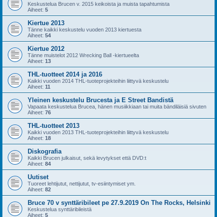
Keskustelua Brucen v. 2015 keikoista ja muista tapahtumista
Aiheet:
5
Kiertue 2013
Tänne kaikki keskustelu vuoden 2013 kiertuesta
Aiheet:
54
Kiertue 2012
Tänne muistelot 2012 Wrecking Ball -kiertueelta
Aiheet:
13
THL-tuotteet 2014 ja 2016
Kaikki vuoden 2014 THL-tuoteprojekteihin liittyvä keskustelu
Aiheet:
11
Yleinen keskustelu Brucesta ja E Street Bandistä
Vapaata keskustelua Brucea, hänen musiikkiaan tai muita bändiläisiä sivuten
Aiheet:
76
THL-tuotteet 2013
Kaikki vuoden 2013 THL-tuoteprojekteihin liittyvä keskustelu
Aiheet:
18
Diskografia
Kaikki Brucen julkaisut, sekä levytykset että DVD:t
Aiheet:
84
Uutiset
Tuoreet lehtijutut, nettijutut, tv-esiintymiset ym.
Aiheet:
82
Bruce 70 v synttäribileet pe 27.9.2019 On The Rocks, Helsinki
Keskustelua synttäribileistä
Aiheet:
5