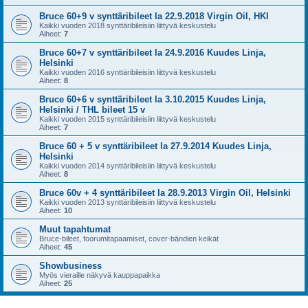
Bruce 60+9 v synttäribileet la 22.9.2018 Virgin Oil, HKI
Kaikki vuoden 2018 synttäribileisiin liittyvä keskustelu
Aiheet:
7
Bruce 60+7 v synttäribileet la 24.9.2016 Kuudes Linja,
Helsinki
Kaikki vuoden 2016 synttäribileisiin liittyvä keskustelu
Aiheet:
8
Bruce 60+6 v synttäribileet la 3.10.2015 Kuudes Linja,
Helsinki / THL bileet 15 v
Kaikki vuoden 2015 synttäribileisiin liittyvä keskustelu
Aiheet:
7
Bruce 60 + 5 v synttäribileet la 27.9.2014 Kuudes Linja,
Helsinki
Kaikki vuoden 2014 synttäribileisiin liittyvä keskustelu
Aiheet:
8
Bruce 60v + 4 synttäribileet la 28.9.2013 Virgin Oil, Helsinki
Kaikki vuoden 2013 synttäribileisiin liittyvä keskustelu
Aiheet:
10
Muut tapahtumat
Bruce-bileet, foorumitapaamiset, cover-bändien keikat
Aiheet:
45
Showbusiness
Myös vieraille näkyvä kauppapaikka
Aiheet:
25