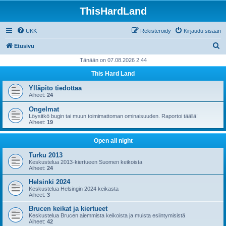
ThisHardLand
UKK
Rekisteröidy
Kirjaudu sisään
E
Etusivu
t
Tänään on 07.08.2026 2:44
s
This Hard Land
i
Ylläpito tiedottaa
Aiheet:
24
Ongelmat
Löysitkö bugin tai muun toimimattoman ominaisuuden. Raportoi täällä!
Aiheet:
19
Open all night
Turku 2013
Keskustelua 2013-kiertueen Suomen keikoista
Aiheet:
24
Helsinki 2024
Keskustelua Helsingin 2024 keikasta
Aiheet:
3
Brucen keikat ja kiertueet
Keskustelua Brucen aiemmista keikoista ja muista esiintymisistä
Aiheet:
42