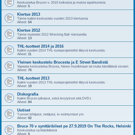
Keskustelua Brucen v. 2015 keikoista ja muista tapahtumista
Aiheet:
5
Kiertue 2013
Tänne kaikki keskustelu vuoden 2013 kiertuesta
Aiheet:
54
Kiertue 2012
Tänne muistelot 2012 Wrecking Ball -kiertueelta
Aiheet:
13
THL-tuotteet 2014 ja 2016
Kaikki vuoden 2014 THL-tuoteprojekteihin liittyvä keskustelu
Aiheet:
11
Yleinen keskustelu Brucesta ja E Street Bandistä
Vapaata keskustelua Brucea, hänen musiikkiaan tai muita bändiläisiä sivuten
Aiheet:
76
THL-tuotteet 2013
Kaikki vuoden 2013 THL-tuoteprojekteihin liittyvä keskustelu
Aiheet:
18
Diskografia
Kaikki Brucen julkaisut, sekä levytykset että DVD:t
Aiheet:
84
Uutiset
Tuoreet lehtijutut, nettijutut, tv-esiintymiset ym.
Aiheet:
82
Bruce 70 v synttäribileet pe 27.9.2019 On The Rocks, Helsinki
Keskustelua synttäribileistä
Aiheet:
5