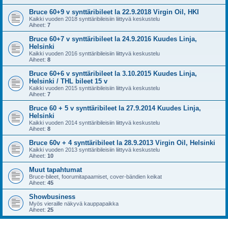
Bruce 60+9 v synttäribileet la 22.9.2018 Virgin Oil, HKI
Kaikki vuoden 2018 synttäribileisiin liittyvä keskustelu
Aiheet:
7
Bruce 60+7 v synttäribileet la 24.9.2016 Kuudes Linja,
Helsinki
Kaikki vuoden 2016 synttäribileisiin liittyvä keskustelu
Aiheet:
8
Bruce 60+6 v synttäribileet la 3.10.2015 Kuudes Linja,
Helsinki / THL bileet 15 v
Kaikki vuoden 2015 synttäribileisiin liittyvä keskustelu
Aiheet:
7
Bruce 60 + 5 v synttäribileet la 27.9.2014 Kuudes Linja,
Helsinki
Kaikki vuoden 2014 synttäribileisiin liittyvä keskustelu
Aiheet:
8
Bruce 60v + 4 synttäribileet la 28.9.2013 Virgin Oil, Helsinki
Kaikki vuoden 2013 synttäribileisiin liittyvä keskustelu
Aiheet:
10
Muut tapahtumat
Bruce-bileet, foorumitapaamiset, cover-bändien keikat
Aiheet:
45
Showbusiness
Myös vieraille näkyvä kauppapaikka
Aiheet:
25