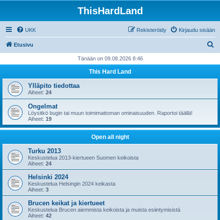
ThisHardLand
UKK
Rekisteröidy
Kirjaudu sisään
E
Etusivu
t
Tänään on 09.08.2026 8:46
s
This Hard Land
i
Ylläpito tiedottaa
Aiheet:
24
Ongelmat
Löysitkö bugin tai muun toimimattoman ominaisuuden. Raportoi täällä!
Aiheet:
19
Open all night
Turku 2013
Keskustelua 2013-kiertueen Suomen keikoista
Aiheet:
24
Helsinki 2024
Keskustelua Helsingin 2024 keikasta
Aiheet:
3
Brucen keikat ja kiertueet
Keskustelua Brucen aiemmista keikoista ja muista esiintymisistä
Aiheet:
42