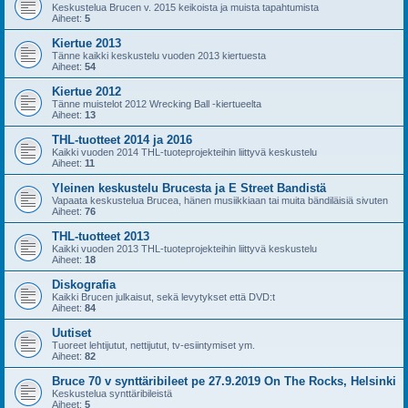
Keskustelua Brucen v. 2015 keikoista ja muista tapahtumista
Aiheet:
5
Kiertue 2013
Tänne kaikki keskustelu vuoden 2013 kiertuesta
Aiheet:
54
Kiertue 2012
Tänne muistelot 2012 Wrecking Ball -kiertueelta
Aiheet:
13
THL-tuotteet 2014 ja 2016
Kaikki vuoden 2014 THL-tuoteprojekteihin liittyvä keskustelu
Aiheet:
11
Yleinen keskustelu Brucesta ja E Street Bandistä
Vapaata keskustelua Brucea, hänen musiikkiaan tai muita bändiläisiä sivuten
Aiheet:
76
THL-tuotteet 2013
Kaikki vuoden 2013 THL-tuoteprojekteihin liittyvä keskustelu
Aiheet:
18
Diskografia
Kaikki Brucen julkaisut, sekä levytykset että DVD:t
Aiheet:
84
Uutiset
Tuoreet lehtijutut, nettijutut, tv-esiintymiset ym.
Aiheet:
82
Bruce 70 v synttäribileet pe 27.9.2019 On The Rocks, Helsinki
Keskustelua synttäribileistä
Aiheet:
5