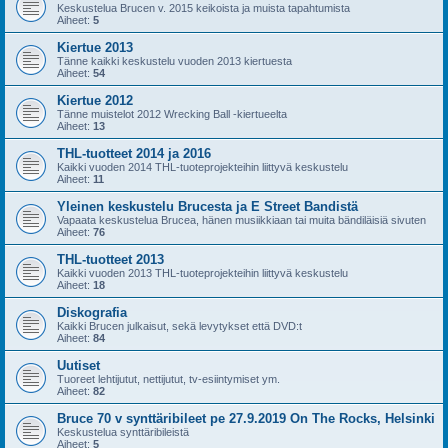
Keskustelua Brucen v. 2015 keikoista ja muista tapahtumista
Aiheet:
5
Kiertue 2013
Tänne kaikki keskustelu vuoden 2013 kiertuesta
Aiheet:
54
Kiertue 2012
Tänne muistelot 2012 Wrecking Ball -kiertueelta
Aiheet:
13
THL-tuotteet 2014 ja 2016
Kaikki vuoden 2014 THL-tuoteprojekteihin liittyvä keskustelu
Aiheet:
11
Yleinen keskustelu Brucesta ja E Street Bandistä
Vapaata keskustelua Brucea, hänen musiikkiaan tai muita bändiläisiä sivuten
Aiheet:
76
THL-tuotteet 2013
Kaikki vuoden 2013 THL-tuoteprojekteihin liittyvä keskustelu
Aiheet:
18
Diskografia
Kaikki Brucen julkaisut, sekä levytykset että DVD:t
Aiheet:
84
Uutiset
Tuoreet lehtijutut, nettijutut, tv-esiintymiset ym.
Aiheet:
82
Bruce 70 v synttäribileet pe 27.9.2019 On The Rocks, Helsinki
Keskustelua synttäribileistä
Aiheet:
5