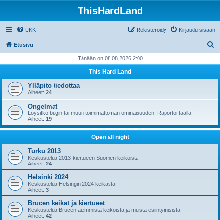
ThisHardLand
UKK
Rekisteröidy
Kirjaudu sisään
E
Etusivu
t
Tänään on 08.08.2026 2:00
s
This Hard Land
i
Ylläpito tiedottaa
Aiheet:
24
Ongelmat
Löysitkö bugin tai muun toimimattoman ominaisuuden. Raportoi täällä!
Aiheet:
19
Open all night
Turku 2013
Keskustelua 2013-kiertueen Suomen keikoista
Aiheet:
24
Helsinki 2024
Keskustelua Helsingin 2024 keikasta
Aiheet:
3
Brucen keikat ja kiertueet
Keskustelua Brucen aiemmista keikoista ja muista esiintymisistä
Aiheet:
42