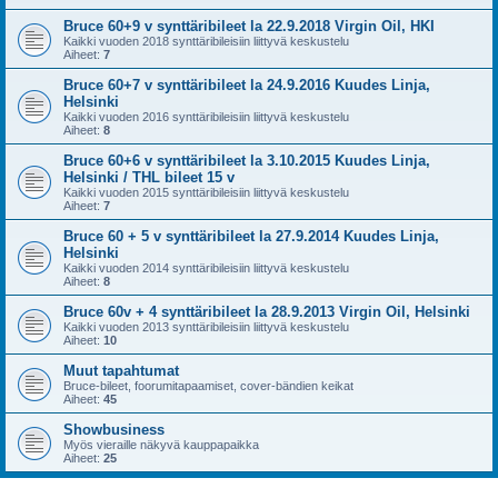
Bruce 60+9 v synttäribileet la 22.9.2018 Virgin Oil, HKI
Kaikki vuoden 2018 synttäribileisiin liittyvä keskustelu
Aiheet:
7
Bruce 60+7 v synttäribileet la 24.9.2016 Kuudes Linja,
Helsinki
Kaikki vuoden 2016 synttäribileisiin liittyvä keskustelu
Aiheet:
8
Bruce 60+6 v synttäribileet la 3.10.2015 Kuudes Linja,
Helsinki / THL bileet 15 v
Kaikki vuoden 2015 synttäribileisiin liittyvä keskustelu
Aiheet:
7
Bruce 60 + 5 v synttäribileet la 27.9.2014 Kuudes Linja,
Helsinki
Kaikki vuoden 2014 synttäribileisiin liittyvä keskustelu
Aiheet:
8
Bruce 60v + 4 synttäribileet la 28.9.2013 Virgin Oil, Helsinki
Kaikki vuoden 2013 synttäribileisiin liittyvä keskustelu
Aiheet:
10
Muut tapahtumat
Bruce-bileet, foorumitapaamiset, cover-bändien keikat
Aiheet:
45
Showbusiness
Myös vieraille näkyvä kauppapaikka
Aiheet:
25