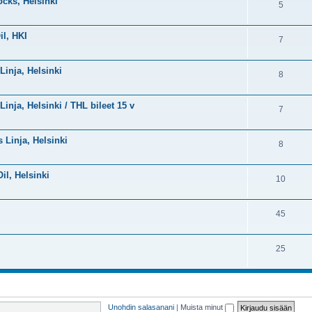
ocks, Helsinki
5
il, HKI
7
Linja, Helsinki
8
Linja, Helsinki / THL bileet 15 v
7
s Linja, Helsinki
8
Oil, Helsinki
10
45
25
Unohdin salasanani
|
Muista minut