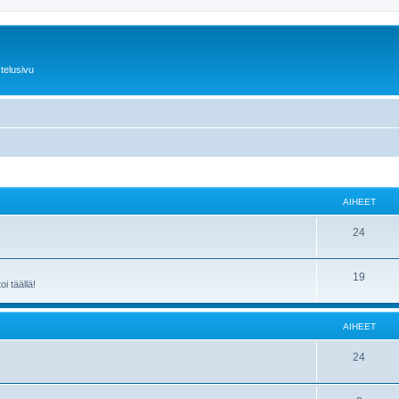
telusivu
AIHEET
24
19
i täällä!
AIHEET
24