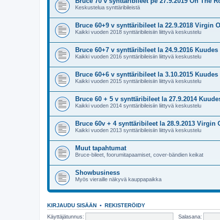
Bruce 70 v synttäribileet pe 27.9.2019 On The R
Keskustelua synttäribileistä
Bruce 60+9 v synttäribileet la 22.9.2018 Virgin O
Kaikki vuoden 2018 synttäribileisiin liittyvä keskustelu
Bruce 60+7 v synttäribileet la 24.9.2016 Kuudes 
Kaikki vuoden 2016 synttäribileisiin liittyvä keskustelu
Bruce 60+6 v synttäribileet la 3.10.2015 Kuudes 
Kaikki vuoden 2015 synttäribileisiin liittyvä keskustelu
Bruce 60 + 5 v synttäribileet la 27.9.2014 Kuude
Kaikki vuoden 2014 synttäribileisiin liittyvä keskustelu
Bruce 60v + 4 synttäribileet la 28.9.2013 Virgin 
Kaikki vuoden 2013 synttäribileisiin liittyvä keskustelu
Muut tapahtumat
Bruce-bileet, foorumitapaamiset, cover-bändien keikat
Showbusiness
Myös vieraille näkyvä kauppapaikka
KIRJAUDU SISÄÄN
•
REKISTERÖIDY
Käyttäjätunnus:
Salasana: