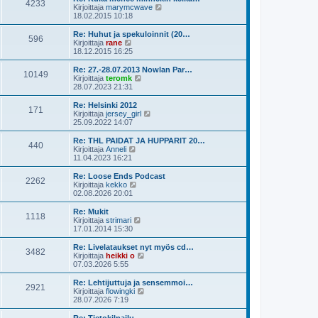
e
4233
i
ä
N
Kirjoittaja
marymcwave
s
n
u
ä
18.02.2015 10:18
t
v
u
y
i
i
s
t
Re: Huhut ja spekuloinnit (20…
e
596
i
ä
N
Kirjoittaja
rane
s
n
u
ä
18.12.2015 16:25
t
v
u
y
i
i
s
t
Re: 27.-28.07.2013 Nowlan Par…
e
10149
i
ä
N
Kirjoittaja
teromk
s
n
u
ä
28.07.2023 21:31
t
v
u
y
i
i
s
t
Re: Helsinki 2012
e
171
i
ä
N
Kirjoittaja
jersey_girl
s
n
u
ä
25.09.2022 14:07
t
v
u
y
i
i
s
t
Re: THL PAIDAT JA HUPPARIT 20…
e
440
i
ä
N
Kirjoittaja
Anneli
s
n
u
ä
11.04.2023 16:21
t
v
u
y
i
i
s
t
Re: Loose Ends Podcast
e
2262
i
ä
N
Kirjoittaja
kekko
s
n
u
ä
02.08.2026 20:01
t
v
u
y
i
i
s
t
Re: Mukit
e
1118
i
ä
N
Kirjoittaja
strimari
s
n
u
ä
17.01.2014 15:30
t
v
u
y
i
i
s
t
Re: Livelataukset nyt myös cd…
e
3482
i
ä
N
Kirjoittaja
heikki o
s
n
u
ä
07.03.2026 5:55
t
v
u
y
i
i
s
t
Re: Lehtijuttuja ja sensemmoi…
e
2921
i
ä
N
Kirjoittaja
flowingki
s
n
u
ä
28.07.2026 7:19
t
v
u
y
i
i
s
t