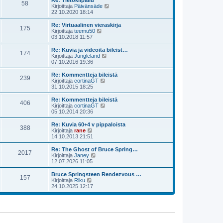
Re: Tietokilpailu
e
58
i
ä
N
Kirjoittaja
Päivänsäde
s
n
u
ä
22.10.2020 18:14
t
v
u
y
i
i
s
t
Re: Virtuaalinen vieraskirja
e
175
i
ä
N
Kirjoittaja
teemu50
s
n
u
ä
03.10.2018 11:57
t
v
u
y
i
i
s
t
Re: Kuvia ja videoita bileist…
e
174
i
ä
N
Kirjoittaja
Jungleland
s
n
u
ä
07.10.2016 19:36
t
v
u
y
i
i
s
t
Re: Kommentteja bileistä
e
239
i
ä
N
Kirjoittaja
cortinaGT
s
n
u
ä
31.10.2015 18:25
t
v
u
y
i
i
s
t
Re: Kommentteja bileistä
e
406
i
ä
N
Kirjoittaja
cortinaGT
s
n
u
ä
05.10.2014 20:36
t
v
u
y
i
i
s
t
Re: Kuvia 60+4 v pippaloista
e
388
i
ä
N
Kirjoittaja
rane
s
n
u
ä
14.10.2013 21:51
t
v
u
y
i
i
s
t
Re: The Ghost of Bruce Spring…
e
2017
i
ä
N
Kirjoittaja
Janey
s
n
u
ä
12.07.2026 11:05
t
v
u
y
i
i
s
t
Bruce Springsteen Rendezvous …
e
157
i
ä
N
Kirjoittaja
Riku
s
n
u
ä
24.10.2025 12:17
t
v
u
y
i
i
s
t
e
i
ä
s
n
u
t
v
u
i
i
s