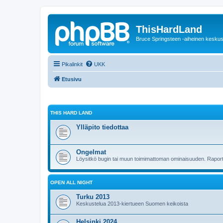
ThisHardLand
Bruce Springsteen -aiheinen keskus
Pikalinkit
UKK
Etusivu
THIS HARD LAND
Ylläpito tiedottaa
Ongelmat
Löysitkö bugin tai muun toimimattoman ominaisuuden. Raporto
OPEN ALL NIGHT
Turku 2013
Keskustelua 2013-kiertueen Suomen keikoista
Helsinki 2024