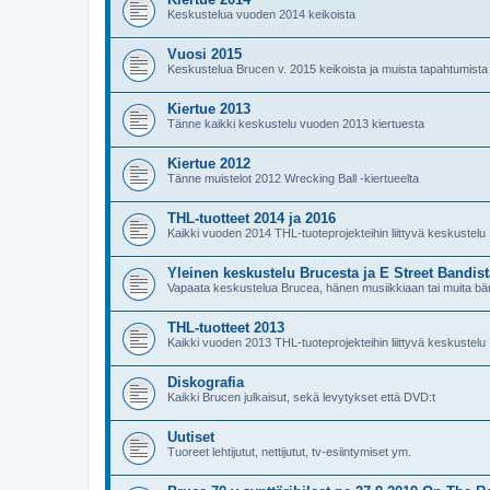
Keskustelua vuoden 2014 keikoista
Vuosi 2015
Keskustelua Brucen v. 2015 keikoista ja muista tapahtumista
Kiertue 2013
Tänne kaikki keskustelu vuoden 2013 kiertuesta
Kiertue 2012
Tänne muistelot 2012 Wrecking Ball -kiertueelta
THL-tuotteet 2014 ja 2016
Kaikki vuoden 2014 THL-tuoteprojekteihin liittyvä keskustelu
Yleinen keskustelu Brucesta ja E Street Bandist
Vapaata keskustelua Brucea, hänen musiikkiaan tai muita bän
THL-tuotteet 2013
Kaikki vuoden 2013 THL-tuoteprojekteihin liittyvä keskustelu
Diskografia
Kaikki Brucen julkaisut, sekä levytykset että DVD:t
Uutiset
Tuoreet lehtijutut, nettijutut, tv-esiintymiset ym.