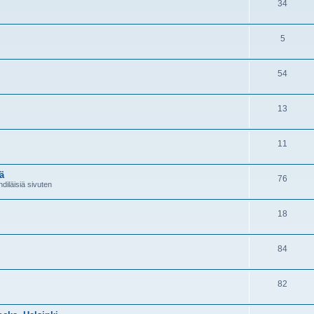
34
5
54
13
11
ä
76
diläisiä sivuten
18
84
82