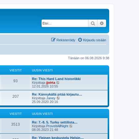
Etsi
Tarkennettu haku
Rekisteröidy
Kirjaudu sisään
Tänään on 06.08.2026 9:38
VIESTIT
UUSIN VIESTI
Re: This Hard Land historiikki
93
N
Kirjoittaja
jjvirta
ä
12.01.2026 10:55
y
t
Re: Kännykällä pitää kirjautu…
207
ä
N
Kirjoittaja
Janey
u
ä
25.09.2020 20:16
u
y
s
t
i
ä
VIESTIT
UUSIN VIESTI
n
u
v
u
Re: 7.-8. 5. Turku settilista…
i
s
3513
N
Kirjoittaja
ProveItAllNight
e
i
ä
08.05.2023 21:48
s
n
y
t
v
t
Re: Yleinen keskustelu Helsin…
i
i