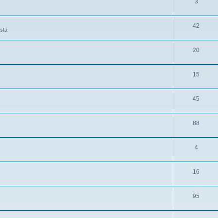
3
42
istä
20
15
45
88
4
16
95