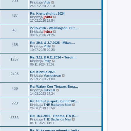
200
ä
N
Kirjoittaja
Vrds
e
u
ä
25.07.2024 20:10
s
u
y
t
s
t
Re: Kiertuehuhut 2024
i
437
i
ä
N
Kirjoittaja
jjvirta
n
u
ä
17.02.2026 19:54
v
u
y
i
s
t
27.05.2026 - Washington, D.C.…
e
43
i
ä
N
Kirjoittaja
jjvirta
s
n
u
ä
30.05.2026 21:26
t
v
u
y
i
i
s
t
Re: 30.6. & 3.7.2025 - Milan,…
e
438
i
ä
N
Kirjoittaja
Philly
s
n
u
ä
10.07.2025 20:33
t
v
u
y
i
i
s
t
Re: 3.11. & 6.11.2024 – Toron…
e
1287
i
ä
N
Kirjoittaja
Philly
s
n
u
ä
06.11.2024 21:52
t
v
u
y
i
i
s
t
Re: Kiertue 2023
e
2496
i
ä
N
Kirjoittaja
Youngstown
s
n
u
ä
27.09.2023 21:00
t
v
u
y
i
i
s
t
Re: Walter Kerr Theatre, Broa…
e
469
i
ä
N
Kirjoittaja
Jukka K
s
n
u
ä
14.03.2023 17:34
t
v
u
y
i
i
s
t
Re: Huhut ja spekuloinnit 201…
e
220
i
ä
N
Kirjoittaja
THE Badlands Man
s
n
u
ä
26.06.2019 13:59
t
v
u
y
i
i
s
t
Re: 16.7.2016 - Rooma, ITA (C…
e
6553
i
ä
N
Kirjoittaja
THE Badlands Man
s
n
u
ä
04.11.2021 14:11
t
v
u
y
i
i
s
t
Re: Kuka menee minnekin keika…