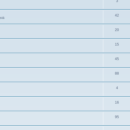
3
42
istä
20
15
45
88
4
16
95