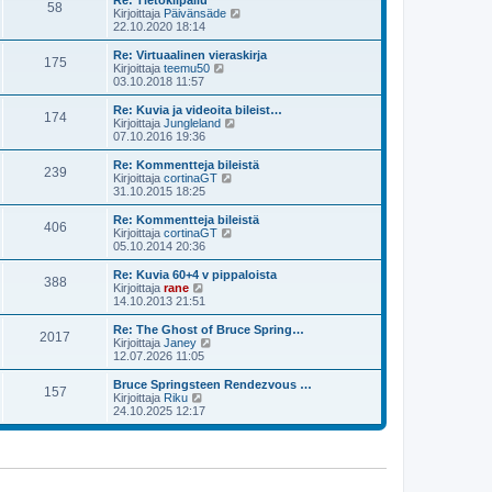
Re: Tietokilpailu
e
58
i
ä
N
Kirjoittaja
Päivänsäde
s
n
u
ä
22.10.2020 18:14
t
v
u
y
i
i
s
t
Re: Virtuaalinen vieraskirja
e
175
i
ä
N
Kirjoittaja
teemu50
s
n
u
ä
03.10.2018 11:57
t
v
u
y
i
i
s
t
Re: Kuvia ja videoita bileist…
e
174
i
ä
N
Kirjoittaja
Jungleland
s
n
u
ä
07.10.2016 19:36
t
v
u
y
i
i
s
t
Re: Kommentteja bileistä
e
239
i
ä
N
Kirjoittaja
cortinaGT
s
n
u
ä
31.10.2015 18:25
t
v
u
y
i
i
s
t
Re: Kommentteja bileistä
e
406
i
ä
N
Kirjoittaja
cortinaGT
s
n
u
ä
05.10.2014 20:36
t
v
u
y
i
i
s
t
Re: Kuvia 60+4 v pippaloista
e
388
i
ä
N
Kirjoittaja
rane
s
n
u
ä
14.10.2013 21:51
t
v
u
y
i
i
s
t
Re: The Ghost of Bruce Spring…
e
2017
i
ä
N
Kirjoittaja
Janey
s
n
u
ä
12.07.2026 11:05
t
v
u
y
i
i
s
t
Bruce Springsteen Rendezvous …
e
157
i
ä
N
Kirjoittaja
Riku
s
n
u
ä
24.10.2025 12:17
t
v
u
y
i
i
s
t
e
i
ä
s
n
u
t
v
u
i
i
s