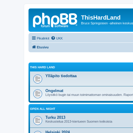
ThisHardLand
Bruce Springsteen -aiheinen keskus
Pikalinkit
UKK
Etusivu
THIS HARD LAND
Ylläpito tiedottaa
Ongelmat
Löysitkö bugin tai muun toimimattoman ominaisuuden. Raporto
OPEN ALL NIGHT
Turku 2013
Keskustelua 2013-kiertueen Suomen keikoista
Helsinki 2024