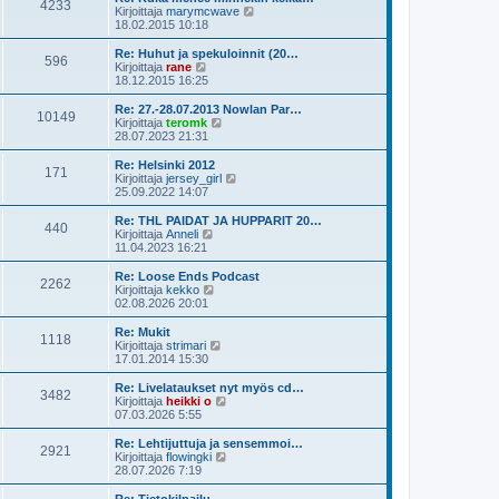
e
4233
i
ä
N
Kirjoittaja
marymcwave
s
n
u
ä
18.02.2015 10:18
t
v
u
y
i
i
s
t
Re: Huhut ja spekuloinnit (20…
e
596
i
ä
N
Kirjoittaja
rane
s
n
u
ä
18.12.2015 16:25
t
v
u
y
i
i
s
t
Re: 27.-28.07.2013 Nowlan Par…
e
10149
i
ä
N
Kirjoittaja
teromk
s
n
u
ä
28.07.2023 21:31
t
v
u
y
i
i
s
t
Re: Helsinki 2012
e
171
i
ä
N
Kirjoittaja
jersey_girl
s
n
u
ä
25.09.2022 14:07
t
v
u
y
i
i
s
t
Re: THL PAIDAT JA HUPPARIT 20…
e
440
i
ä
N
Kirjoittaja
Anneli
s
n
u
ä
11.04.2023 16:21
t
v
u
y
i
i
s
t
Re: Loose Ends Podcast
e
2262
i
ä
N
Kirjoittaja
kekko
s
n
u
ä
02.08.2026 20:01
t
v
u
y
i
i
s
t
Re: Mukit
e
1118
i
ä
N
Kirjoittaja
strimari
s
n
u
ä
17.01.2014 15:30
t
v
u
y
i
i
s
t
Re: Livelataukset nyt myös cd…
e
3482
i
ä
N
Kirjoittaja
heikki o
s
n
u
ä
07.03.2026 5:55
t
v
u
y
i
i
s
t
Re: Lehtijuttuja ja sensemmoi…
e
2921
i
ä
N
Kirjoittaja
flowingki
s
n
u
ä
28.07.2026 7:19
t
v
u
y
i
i
s
t