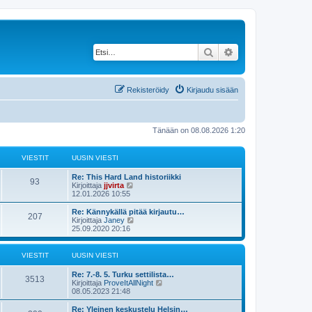
Etsi
Tarkennettu haku
Rekisteröidy
Kirjaudu sisään
Tänään on 08.08.2026 1:20
VIESTIT
UUSIN VIESTI
Re: This Hard Land historiikki
93
N
Kirjoittaja
jjvirta
ä
12.01.2026 10:55
y
t
Re: Kännykällä pitää kirjautu…
207
ä
N
Kirjoittaja
Janey
u
ä
25.09.2020 20:16
u
y
s
t
i
ä
VIESTIT
UUSIN VIESTI
n
u
v
u
Re: 7.-8. 5. Turku settilista…
i
s
3513
N
Kirjoittaja
ProveItAllNight
e
i
ä
08.05.2023 21:48
s
n
y
t
v
t
Re: Yleinen keskustelu Helsin…
i
i