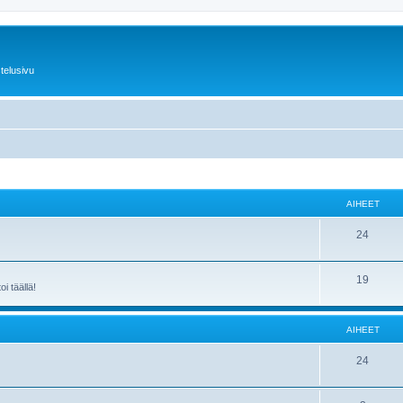
telusivu
AIHEET
24
19
i täällä!
AIHEET
24