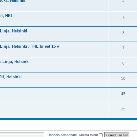
ocks, Helsinki
5
il, HKI
7
Linja, Helsinki
8
Linja, Helsinki / THL bileet 15 v
7
s Linja, Helsinki
8
Oil, Helsinki
10
45
25
Unohdin salasanani
|
Muista minut