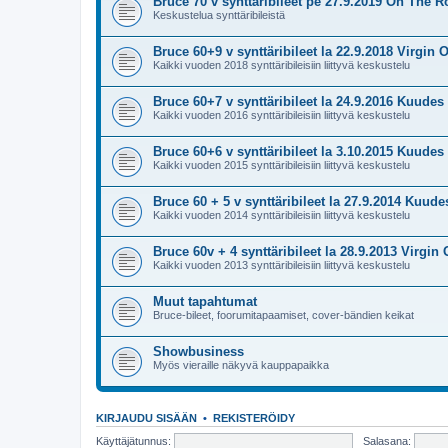
Bruce 70 v synttäribileet pe 27.9.2019 On The R
Keskustelua synttäribileistä
Bruce 60+9 v synttäribileet la 22.9.2018 Virgin O
Kaikki vuoden 2018 synttäribileisiin liittyvä keskustelu
Bruce 60+7 v synttäribileet la 24.9.2016 Kuudes 
Kaikki vuoden 2016 synttäribileisiin liittyvä keskustelu
Bruce 60+6 v synttäribileet la 3.10.2015 Kuudes 
Kaikki vuoden 2015 synttäribileisiin liittyvä keskustelu
Bruce 60 + 5 v synttäribileet la 27.9.2014 Kuude
Kaikki vuoden 2014 synttäribileisiin liittyvä keskustelu
Bruce 60v + 4 synttäribileet la 28.9.2013 Virgin 
Kaikki vuoden 2013 synttäribileisiin liittyvä keskustelu
Muut tapahtumat
Bruce-bileet, foorumitapaamiset, cover-bändien keikat
Showbusiness
Myös vieraille näkyvä kauppapaikka
KIRJAUDU SISÄÄN
•
REKISTERÖIDY
Käyttäjätunnus:
Salasana: