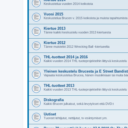
Keskustelua vuoden 2014 keikoista
Vuosi 2015
Keskustelua Brucen v. 2015 keikoista ja muista tapahtumista
Kiertue 2013
Tänne kaikki keskustelu vuoden 2013 kiertuesta
Kiertue 2012
Tänne muistelot 2012 Wrecking Ball -kiertueelta
THL-tuotteet 2014 ja 2016
Kaikki vuoden 2014 THL-tuoteprojekteihin liittyvä keskustelu
Yleinen keskustelu Brucesta ja E Street Bandist
Vapaata keskustelua Brucea, hänen musiikkiaan tai muita bän
THL-tuotteet 2013
Kaikki vuoden 2013 THL-tuoteprojekteihin liittyvä keskustelu
Diskografia
Kaikki Brucen julkaisut, sekä levytykset että DVD:t
Uutiset
Tuoreet lehtijutut, nettijutut, tv-esiintymiset ym.