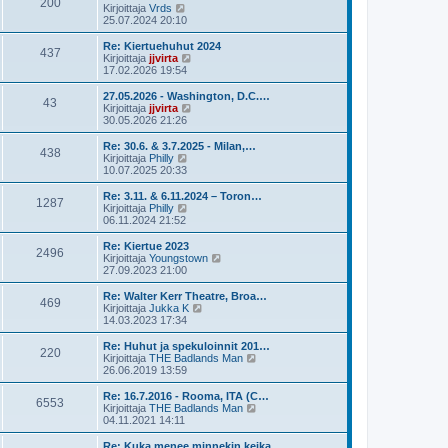
200
ä
N
Kirjoittaja
Vrds
e
u
ä
25.07.2024 20:10
s
u
y
t
s
t
Re: Kiertuehuhut 2024
i
437
i
ä
N
Kirjoittaja
jjvirta
n
u
ä
17.02.2026 19:54
v
u
y
i
s
t
27.05.2026 - Washington, D.C.…
e
43
i
ä
N
Kirjoittaja
jjvirta
s
n
u
ä
30.05.2026 21:26
t
v
u
y
i
i
s
t
Re: 30.6. & 3.7.2025 - Milan,…
e
438
i
ä
N
Kirjoittaja
Philly
s
n
u
ä
10.07.2025 20:33
t
v
u
y
i
i
s
t
Re: 3.11. & 6.11.2024 – Toron…
e
1287
i
ä
N
Kirjoittaja
Philly
s
n
u
ä
06.11.2024 21:52
t
v
u
y
i
i
s
t
Re: Kiertue 2023
e
2496
i
ä
N
Kirjoittaja
Youngstown
s
n
u
ä
27.09.2023 21:00
t
v
u
y
i
i
s
t
Re: Walter Kerr Theatre, Broa…
e
469
i
ä
N
Kirjoittaja
Jukka K
s
n
u
ä
14.03.2023 17:34
t
v
u
y
i
i
s
t
Re: Huhut ja spekuloinnit 201…
e
220
i
ä
N
Kirjoittaja
THE Badlands Man
s
n
u
ä
26.06.2019 13:59
t
v
u
y
i
i
s
t
Re: 16.7.2016 - Rooma, ITA (C…
e
6553
i
ä
N
Kirjoittaja
THE Badlands Man
s
n
u
ä
04.11.2021 14:11
t
v
u
y
i
i
s
t
Re: Kuka menee minnekin keika…