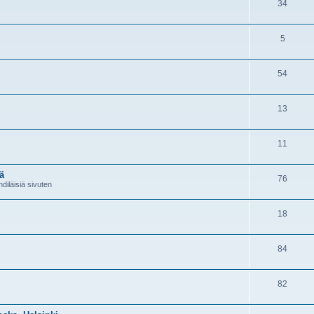
34
5
54
13
11
ä
76
diläisiä sivuten
18
84
82