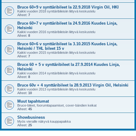
Bruce 60+9 v synttäribileet la 22.9.2018 Virgin Oil, HKI
Kaikki vuoden 2018 synttäribileisiin liittyvä keskustelu
Aiheet:
7
Bruce 60+7 v synttäribileet la 24.9.2016 Kuudes Linja,
Helsinki
Kaikki vuoden 2016 synttäribileisiin liittyvä keskustelu
Aiheet:
8
Bruce 60+6 v synttäribileet la 3.10.2015 Kuudes Linja,
Helsinki / THL bileet 15 v
Kaikki vuoden 2015 synttäribileisiin liittyvä keskustelu
Aiheet:
7
Bruce 60 + 5 v synttäribileet la 27.9.2014 Kuudes Linja,
Helsinki
Kaikki vuoden 2014 synttäribileisiin liittyvä keskustelu
Aiheet:
8
Bruce 60v + 4 synttäribileet la 28.9.2013 Virgin Oil, Helsinki
Kaikki vuoden 2013 synttäribileisiin liittyvä keskustelu
Aiheet:
10
Muut tapahtumat
Bruce-bileet, foorumitapaamiset, cover-bändien keikat
Aiheet:
45
Showbusiness
Myös vieraille näkyvä kauppapaikka
Aiheet:
25