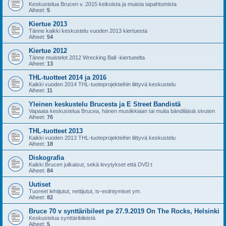
Keskustelua Brucen v. 2015 keikoista ja muista tapahtumista
Aiheet:
5
Kiertue 2013
Tänne kaikki keskustelu vuoden 2013 kiertuesta
Aiheet:
54
Kiertue 2012
Tänne muistelot 2012 Wrecking Ball -kiertueelta
Aiheet:
13
THL-tuotteet 2014 ja 2016
Kaikki vuoden 2014 THL-tuoteprojekteihin liittyvä keskustelu
Aiheet:
11
Yleinen keskustelu Brucesta ja E Street Bandistä
Vapaata keskustelua Brucea, hänen musiikkiaan tai muita bändiläisiä sivuten
Aiheet:
76
THL-tuotteet 2013
Kaikki vuoden 2013 THL-tuoteprojekteihin liittyvä keskustelu
Aiheet:
18
Diskografia
Kaikki Brucen julkaisut, sekä levytykset että DVD:t
Aiheet:
84
Uutiset
Tuoreet lehtijutut, nettijutut, tv-esiintymiset ym.
Aiheet:
82
Bruce 70 v synttäribileet pe 27.9.2019 On The Rocks, Helsinki
Keskustelua synttäribileistä
Aiheet:
5