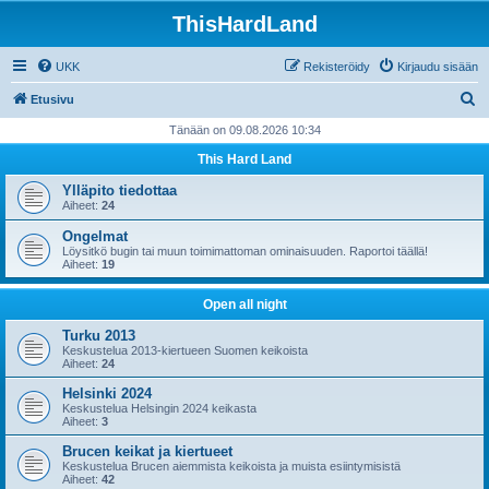
ThisHardLand
UKK
Rekisteröidy
Kirjaudu sisään
E
Etusivu
t
Tänään on 09.08.2026 10:34
s
This Hard Land
i
Ylläpito tiedottaa
Aiheet:
24
Ongelmat
Löysitkö bugin tai muun toimimattoman ominaisuuden. Raportoi täällä!
Aiheet:
19
Open all night
Turku 2013
Keskustelua 2013-kiertueen Suomen keikoista
Aiheet:
24
Helsinki 2024
Keskustelua Helsingin 2024 keikasta
Aiheet:
3
Brucen keikat ja kiertueet
Keskustelua Brucen aiemmista keikoista ja muista esiintymisistä
Aiheet:
42