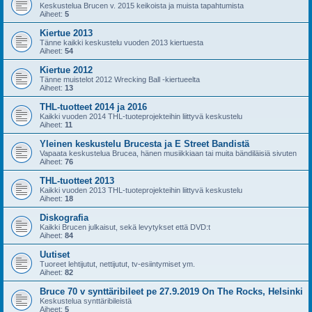
Keskustelua Brucen v. 2015 keikoista ja muista tapahtumista
Aiheet:
5
Kiertue 2013
Tänne kaikki keskustelu vuoden 2013 kiertuesta
Aiheet:
54
Kiertue 2012
Tänne muistelot 2012 Wrecking Ball -kiertueelta
Aiheet:
13
THL-tuotteet 2014 ja 2016
Kaikki vuoden 2014 THL-tuoteprojekteihin liittyvä keskustelu
Aiheet:
11
Yleinen keskustelu Brucesta ja E Street Bandistä
Vapaata keskustelua Brucea, hänen musiikkiaan tai muita bändiläisiä sivuten
Aiheet:
76
THL-tuotteet 2013
Kaikki vuoden 2013 THL-tuoteprojekteihin liittyvä keskustelu
Aiheet:
18
Diskografia
Kaikki Brucen julkaisut, sekä levytykset että DVD:t
Aiheet:
84
Uutiset
Tuoreet lehtijutut, nettijutut, tv-esiintymiset ym.
Aiheet:
82
Bruce 70 v synttäribileet pe 27.9.2019 On The Rocks, Helsinki
Keskustelua synttäribileistä
Aiheet:
5