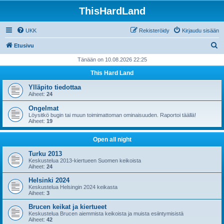
ThisHardLand
UKK
Rekisteröidy
Kirjaudu sisään
E
Etusivu
t
Tänään on 10.08.2026 22:25
s
This Hard Land
i
Ylläpito tiedottaa
Aiheet:
24
Ongelmat
Löysitkö bugin tai muun toimimattoman ominaisuuden. Raportoi täällä!
Aiheet:
19
Open all night
Turku 2013
Keskustelua 2013-kiertueen Suomen keikoista
Aiheet:
24
Helsinki 2024
Keskustelua Helsingin 2024 keikasta
Aiheet:
3
Brucen keikat ja kiertueet
Keskustelua Brucen aiemmista keikoista ja muista esiintymisistä
Aiheet:
42