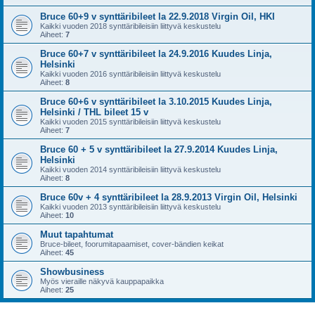
Bruce 60+9 v synttäribileet la 22.9.2018 Virgin Oil, HKI
Kaikki vuoden 2018 synttäribileisiin liittyvä keskustelu
Aiheet:
7
Bruce 60+7 v synttäribileet la 24.9.2016 Kuudes Linja,
Helsinki
Kaikki vuoden 2016 synttäribileisiin liittyvä keskustelu
Aiheet:
8
Bruce 60+6 v synttäribileet la 3.10.2015 Kuudes Linja,
Helsinki / THL bileet 15 v
Kaikki vuoden 2015 synttäribileisiin liittyvä keskustelu
Aiheet:
7
Bruce 60 + 5 v synttäribileet la 27.9.2014 Kuudes Linja,
Helsinki
Kaikki vuoden 2014 synttäribileisiin liittyvä keskustelu
Aiheet:
8
Bruce 60v + 4 synttäribileet la 28.9.2013 Virgin Oil, Helsinki
Kaikki vuoden 2013 synttäribileisiin liittyvä keskustelu
Aiheet:
10
Muut tapahtumat
Bruce-bileet, foorumitapaamiset, cover-bändien keikat
Aiheet:
45
Showbusiness
Myös vieraille näkyvä kauppapaikka
Aiheet:
25