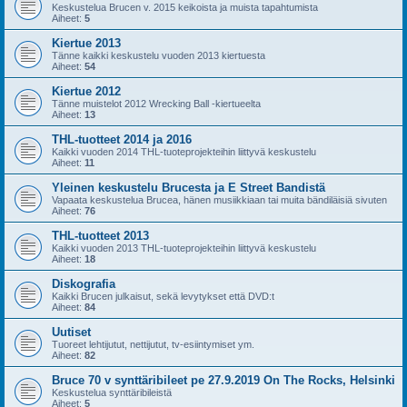
Keskustelua Brucen v. 2015 keikoista ja muista tapahtumista
Aiheet:
5
Kiertue 2013
Tänne kaikki keskustelu vuoden 2013 kiertuesta
Aiheet:
54
Kiertue 2012
Tänne muistelot 2012 Wrecking Ball -kiertueelta
Aiheet:
13
THL-tuotteet 2014 ja 2016
Kaikki vuoden 2014 THL-tuoteprojekteihin liittyvä keskustelu
Aiheet:
11
Yleinen keskustelu Brucesta ja E Street Bandistä
Vapaata keskustelua Brucea, hänen musiikkiaan tai muita bändiläisiä sivuten
Aiheet:
76
THL-tuotteet 2013
Kaikki vuoden 2013 THL-tuoteprojekteihin liittyvä keskustelu
Aiheet:
18
Diskografia
Kaikki Brucen julkaisut, sekä levytykset että DVD:t
Aiheet:
84
Uutiset
Tuoreet lehtijutut, nettijutut, tv-esiintymiset ym.
Aiheet:
82
Bruce 70 v synttäribileet pe 27.9.2019 On The Rocks, Helsinki
Keskustelua synttäribileistä
Aiheet:
5