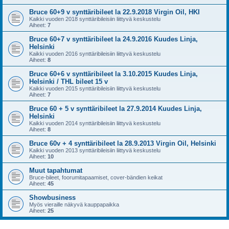
Bruce 60+9 v synttäribileet la 22.9.2018 Virgin Oil, HKI
Kaikki vuoden 2018 synttäribileisiin liittyvä keskustelu
Aiheet:
7
Bruce 60+7 v synttäribileet la 24.9.2016 Kuudes Linja,
Helsinki
Kaikki vuoden 2016 synttäribileisiin liittyvä keskustelu
Aiheet:
8
Bruce 60+6 v synttäribileet la 3.10.2015 Kuudes Linja,
Helsinki / THL bileet 15 v
Kaikki vuoden 2015 synttäribileisiin liittyvä keskustelu
Aiheet:
7
Bruce 60 + 5 v synttäribileet la 27.9.2014 Kuudes Linja,
Helsinki
Kaikki vuoden 2014 synttäribileisiin liittyvä keskustelu
Aiheet:
8
Bruce 60v + 4 synttäribileet la 28.9.2013 Virgin Oil, Helsinki
Kaikki vuoden 2013 synttäribileisiin liittyvä keskustelu
Aiheet:
10
Muut tapahtumat
Bruce-bileet, foorumitapaamiset, cover-bändien keikat
Aiheet:
45
Showbusiness
Myös vieraille näkyvä kauppapaikka
Aiheet:
25