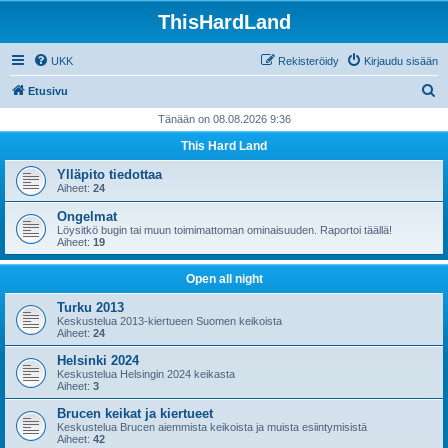
ThisHardLand
UKK
Rekisteröidy
Kirjaudu sisään
E
Etusivu
t
Tänään on 08.08.2026 9:36
s
This Hard Land
i
Ylläpito tiedottaa
Aiheet:
24
Ongelmat
Löysitkö bugin tai muun toimimattoman ominaisuuden. Raportoi täällä!
Aiheet:
19
Open all night
Turku 2013
Keskustelua 2013-kiertueen Suomen keikoista
Aiheet:
24
Helsinki 2024
Keskustelua Helsingin 2024 keikasta
Aiheet:
3
Brucen keikat ja kiertueet
Keskustelua Brucen aiemmista keikoista ja muista esiintymisistä
Aiheet:
42