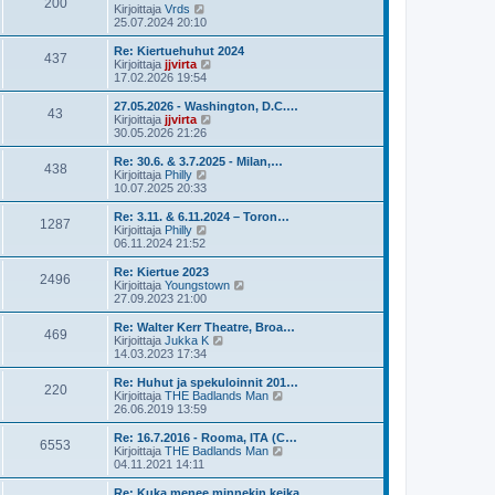
200
ä
N
Kirjoittaja
Vrds
e
u
ä
25.07.2024 20:10
s
u
y
t
s
t
Re: Kiertuehuhut 2024
i
437
i
ä
N
Kirjoittaja
jjvirta
n
u
ä
17.02.2026 19:54
v
u
y
i
s
t
27.05.2026 - Washington, D.C.…
e
43
i
ä
N
Kirjoittaja
jjvirta
s
n
u
ä
30.05.2026 21:26
t
v
u
y
i
i
s
t
Re: 30.6. & 3.7.2025 - Milan,…
e
438
i
ä
N
Kirjoittaja
Philly
s
n
u
ä
10.07.2025 20:33
t
v
u
y
i
i
s
t
Re: 3.11. & 6.11.2024 – Toron…
e
1287
i
ä
N
Kirjoittaja
Philly
s
n
u
ä
06.11.2024 21:52
t
v
u
y
i
i
s
t
Re: Kiertue 2023
e
2496
i
ä
N
Kirjoittaja
Youngstown
s
n
u
ä
27.09.2023 21:00
t
v
u
y
i
i
s
t
Re: Walter Kerr Theatre, Broa…
e
469
i
ä
N
Kirjoittaja
Jukka K
s
n
u
ä
14.03.2023 17:34
t
v
u
y
i
i
s
t
Re: Huhut ja spekuloinnit 201…
e
220
i
ä
N
Kirjoittaja
THE Badlands Man
s
n
u
ä
26.06.2019 13:59
t
v
u
y
i
i
s
t
Re: 16.7.2016 - Rooma, ITA (C…
e
6553
i
ä
N
Kirjoittaja
THE Badlands Man
s
n
u
ä
04.11.2021 14:11
t
v
u
y
i
i
s
t
Re: Kuka menee minnekin keika…