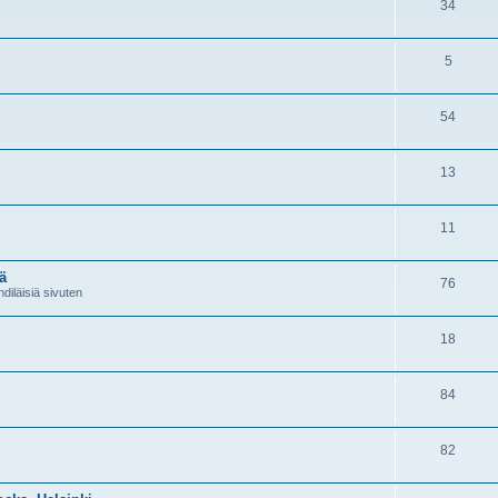
34
5
54
13
11
ä
76
diläisiä sivuten
18
84
82