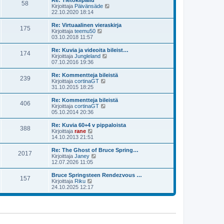
Re: Tietokilpailu
e
58
i
ä
N
Kirjoittaja
Päivänsäde
s
n
u
ä
22.10.2020 18:14
t
v
u
y
i
i
s
t
Re: Virtuaalinen vieraskirja
e
175
i
ä
N
Kirjoittaja
teemu50
s
n
u
ä
03.10.2018 11:57
t
v
u
y
i
i
s
t
Re: Kuvia ja videoita bileist…
e
174
i
ä
N
Kirjoittaja
Jungleland
s
n
u
ä
07.10.2016 19:36
t
v
u
y
i
i
s
t
Re: Kommentteja bileistä
e
239
i
ä
N
Kirjoittaja
cortinaGT
s
n
u
ä
31.10.2015 18:25
t
v
u
y
i
i
s
t
Re: Kommentteja bileistä
e
406
i
ä
N
Kirjoittaja
cortinaGT
s
n
u
ä
05.10.2014 20:36
t
v
u
y
i
i
s
t
Re: Kuvia 60+4 v pippaloista
e
388
i
ä
N
Kirjoittaja
rane
s
n
u
ä
14.10.2013 21:51
t
v
u
y
i
i
s
t
Re: The Ghost of Bruce Spring…
e
2017
i
ä
N
Kirjoittaja
Janey
s
n
u
ä
12.07.2026 11:05
t
v
u
y
i
i
s
t
Bruce Springsteen Rendezvous …
e
157
i
ä
N
Kirjoittaja
Riku
s
n
u
ä
24.10.2025 12:17
t
v
u
y
i
i
s
t
e
i
ä
s
n
u
t
v
u
i
i
s