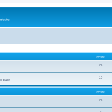
telusivu
AIHEET
24
19
i täällä!
AIHEET
24