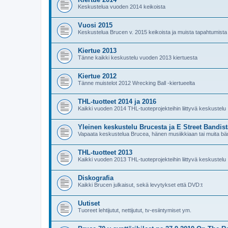
Keskustelua vuoden 2014 keikoista
Vuosi 2015
Keskustelua Brucen v. 2015 keikoista ja muista tapahtumista
Kiertue 2013
Tänne kaikki keskustelu vuoden 2013 kiertuesta
Kiertue 2012
Tänne muistelot 2012 Wrecking Ball -kiertueelta
THL-tuotteet 2014 ja 2016
Kaikki vuoden 2014 THL-tuoteprojekteihin liittyvä keskustelu
Yleinen keskustelu Brucesta ja E Street Bandist
Vapaata keskustelua Brucea, hänen musiikkiaan tai muita bän
THL-tuotteet 2013
Kaikki vuoden 2013 THL-tuoteprojekteihin liittyvä keskustelu
Diskografia
Kaikki Brucen julkaisut, sekä levytykset että DVD:t
Uutiset
Tuoreet lehtijutut, nettijutut, tv-esiintymiset ym.