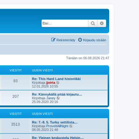
Etsi
Tarkennettu haku
Rekisteröidy
Kirjaudu sisään
Tänään on 06.08.2026 21:47
VIESTIT
UUSIN VIESTI
Re: This Hard Land historiikki
93
N
Kirjoittaja
jjvirta
ä
12.01.2026 10:55
y
t
Re: Kännykällä pitää kirjautu…
207
ä
N
Kirjoittaja
Janey
u
ä
25.09.2020 20:16
u
y
s
t
i
ä
VIESTIT
UUSIN VIESTI
n
u
v
u
Re: 7.-8. 5. Turku settilista…
i
s
3513
N
Kirjoittaja
ProveItAllNight
e
i
ä
08.05.2023 21:48
s
n
y
t
v
t
Re: Yleinen keskustelu Helsin…
i
i