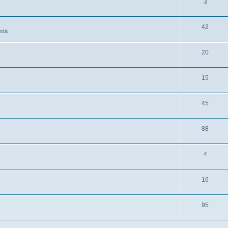
3
42
istä
20
15
45
88
4
16
95