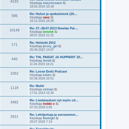
e
4233
i
ä
N
Kirjoittaja
marymcwave
s
n
u
ä
18.02.2015 10:18
t
v
u
y
i
i
s
t
Re: Huhut ja spekuloinnit (20…
e
596
i
ä
N
Kirjoittaja
rane
s
n
u
ä
18.12.2015 16:25
t
v
u
y
i
i
s
t
Re: 27.-28.07.2013 Nowlan Par…
e
10149
i
ä
N
Kirjoittaja
teromk
s
n
u
ä
28.07.2023 21:31
t
v
u
y
i
i
s
t
Re: Helsinki 2012
e
171
i
ä
N
Kirjoittaja
jersey_girl
s
n
u
ä
25.09.2022 14:07
t
v
u
y
i
i
s
t
Re: THL PAIDAT JA HUPPARIT 20…
e
440
i
ä
N
Kirjoittaja
Anneli
s
n
u
ä
11.04.2023 16:21
t
v
u
y
i
i
s
t
Re: Loose Ends Podcast
e
2262
i
ä
N
Kirjoittaja
kekko
s
n
u
ä
02.08.2026 20:01
t
v
u
y
i
i
s
t
Re: Mukit
e
1118
i
ä
N
Kirjoittaja
strimari
s
n
u
ä
17.01.2014 15:30
t
v
u
y
i
i
s
t
Re: Livelataukset nyt myös cd…
e
3482
i
ä
N
Kirjoittaja
heikki o
s
n
u
ä
07.03.2026 5:55
t
v
u
y
i
i
s
t
Re: Lehtijuttuja ja sensemmoi…
e
2921
i
ä
N
Kirjoittaja
flowingki
s
n
u
ä
28.07.2026 7:19
t
v
u
y
i
i
s
t