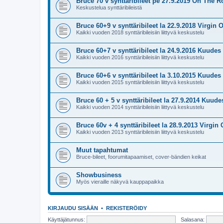
Bruce 70 v synttäribileet pe 27.9.2019 On The R
Keskustelua synttäribileistä
Bruce 60+9 v synttäribileet la 22.9.2018 Virgin O
Kaikki vuoden 2018 synttäribileisiin liittyvä keskustelu
Bruce 60+7 v synttäribileet la 24.9.2016 Kuudes 
Kaikki vuoden 2016 synttäribileisiin liittyvä keskustelu
Bruce 60+6 v synttäribileet la 3.10.2015 Kuudes 
Kaikki vuoden 2015 synttäribileisiin liittyvä keskustelu
Bruce 60 + 5 v synttäribileet la 27.9.2014 Kuude
Kaikki vuoden 2014 synttäribileisiin liittyvä keskustelu
Bruce 60v + 4 synttäribileet la 28.9.2013 Virgin 
Kaikki vuoden 2013 synttäribileisiin liittyvä keskustelu
Muut tapahtumat
Bruce-bileet, foorumitapaamiset, cover-bändien keikat
Showbusiness
Myös vieraille näkyvä kauppapaikka
KIRJAUDU SISÄÄN
•
REKISTERÖIDY
Käyttäjätunnus:
Salasana: