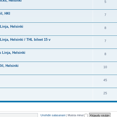
ocks, Helsinki
5
il, HKI
7
Linja, Helsinki
8
Linja, Helsinki / THL bileet 15 v
7
s Linja, Helsinki
8
Oil, Helsinki
10
45
25
Unohdin salasanani
|
Muista minut