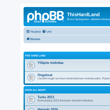
ThisHardLand
Bruce Springsteen -aiheinen keskus
Pikalinkit
UKK
Etusivu
THIS HARD LAND
Ylläpito tiedottaa
Ongelmat
Löysitkö bugin tai muun toimimattoman ominaisuuden. Raporto
OPEN ALL NIGHT
Turku 2013
Keskustelua 2013-kiertueen Suomen keikoista
Helsinki 2024