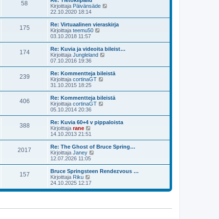
Re: Tietokilpailu
e
58
i
ä
N
Kirjoittaja
Päivänsäde
s
n
u
ä
22.10.2020 18:14
t
v
u
y
i
i
s
t
Re: Virtuaalinen vieraskirja
e
175
i
ä
N
Kirjoittaja
teemu50
s
n
u
ä
03.10.2018 11:57
t
v
u
y
i
i
s
t
Re: Kuvia ja videoita bileist…
e
174
i
ä
N
Kirjoittaja
Jungleland
s
n
u
ä
07.10.2016 19:36
t
v
u
y
i
i
s
t
Re: Kommentteja bileistä
e
239
i
ä
N
Kirjoittaja
cortinaGT
s
n
u
ä
31.10.2015 18:25
t
v
u
y
i
i
s
t
Re: Kommentteja bileistä
e
406
i
ä
N
Kirjoittaja
cortinaGT
s
n
u
ä
05.10.2014 20:36
t
v
u
y
i
i
s
t
Re: Kuvia 60+4 v pippaloista
e
388
i
ä
N
Kirjoittaja
rane
s
n
u
ä
14.10.2013 21:51
t
v
u
y
i
i
s
t
Re: The Ghost of Bruce Spring…
e
2017
i
ä
N
Kirjoittaja
Janey
s
n
u
ä
12.07.2026 11:05
t
v
u
y
i
i
s
t
Bruce Springsteen Rendezvous …
e
157
i
ä
N
Kirjoittaja
Riku
s
n
u
ä
24.10.2025 12:17
t
v
u
y
i
i
s
t
e
i
ä
s
n
u
t
v
u
i
i
s