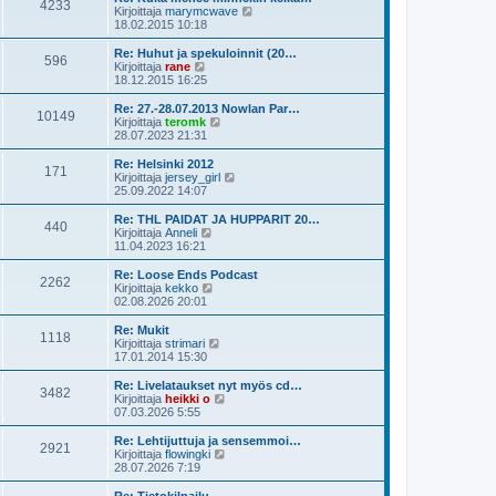
e
4233
i
ä
N
Kirjoittaja
marymcwave
s
n
u
ä
18.02.2015 10:18
t
v
u
y
i
i
s
t
Re: Huhut ja spekuloinnit (20…
e
596
i
ä
N
Kirjoittaja
rane
s
n
u
ä
18.12.2015 16:25
t
v
u
y
i
i
s
t
Re: 27.-28.07.2013 Nowlan Par…
e
10149
i
ä
N
Kirjoittaja
teromk
s
n
u
ä
28.07.2023 21:31
t
v
u
y
i
i
s
t
Re: Helsinki 2012
e
171
i
ä
N
Kirjoittaja
jersey_girl
s
n
u
ä
25.09.2022 14:07
t
v
u
y
i
i
s
t
Re: THL PAIDAT JA HUPPARIT 20…
e
440
i
ä
N
Kirjoittaja
Anneli
s
n
u
ä
11.04.2023 16:21
t
v
u
y
i
i
s
t
Re: Loose Ends Podcast
e
2262
i
ä
N
Kirjoittaja
kekko
s
n
u
ä
02.08.2026 20:01
t
v
u
y
i
i
s
t
Re: Mukit
e
1118
i
ä
N
Kirjoittaja
strimari
s
n
u
ä
17.01.2014 15:30
t
v
u
y
i
i
s
t
Re: Livelataukset nyt myös cd…
e
3482
i
ä
N
Kirjoittaja
heikki o
s
n
u
ä
07.03.2026 5:55
t
v
u
y
i
i
s
t
Re: Lehtijuttuja ja sensemmoi…
e
2921
i
ä
N
Kirjoittaja
flowingki
s
n
u
ä
28.07.2026 7:19
t
v
u
y
i
i
s
t