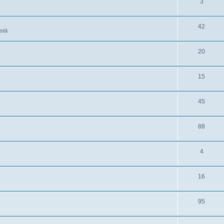
3
42
istä
20
15
45
88
4
16
95