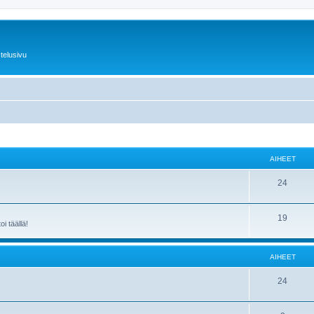
telusivu
AIHEET
24
19
i täällä!
AIHEET
24