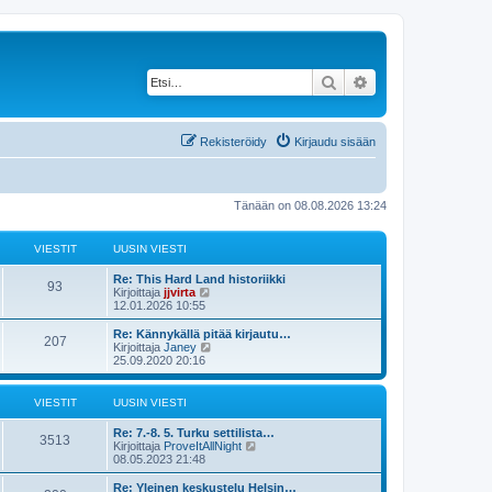
Etsi
Tarkennettu haku
Rekisteröidy
Kirjaudu sisään
Tänään on 08.08.2026 13:24
VIESTIT
UUSIN VIESTI
Re: This Hard Land historiikki
93
N
Kirjoittaja
jjvirta
ä
12.01.2026 10:55
y
t
Re: Kännykällä pitää kirjautu…
207
ä
N
Kirjoittaja
Janey
u
ä
25.09.2020 20:16
u
y
s
t
i
ä
VIESTIT
UUSIN VIESTI
n
u
v
u
Re: 7.-8. 5. Turku settilista…
i
s
3513
N
Kirjoittaja
ProveItAllNight
e
i
ä
08.05.2023 21:48
s
n
y
t
v
t
Re: Yleinen keskustelu Helsin…
i
i