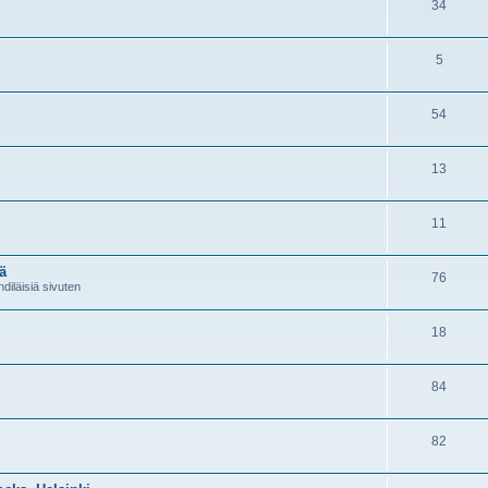
34
5
54
13
11
ä
76
diläisiä sivuten
18
84
82