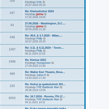
200
ä
N
Kirjoittaja
Vrds
e
u
ä
25.07.2024 20:10
s
u
y
t
s
t
Re: Kiertuehuhut 2024
i
437
i
ä
N
Kirjoittaja
jjvirta
n
u
ä
17.02.2026 19:54
v
u
y
i
s
t
27.05.2026 - Washington, D.C.…
e
43
i
ä
N
Kirjoittaja
jjvirta
s
n
u
ä
30.05.2026 21:26
t
v
u
y
i
i
s
t
Re: 30.6. & 3.7.2025 - Milan,…
e
438
i
ä
N
Kirjoittaja
Philly
s
n
u
ä
10.07.2025 20:33
t
v
u
y
i
i
s
t
Re: 3.11. & 6.11.2024 – Toron…
e
1287
i
ä
N
Kirjoittaja
Philly
s
n
u
ä
06.11.2024 21:52
t
v
u
y
i
i
s
t
Re: Kiertue 2023
e
2496
i
ä
N
Kirjoittaja
Youngstown
s
n
u
ä
27.09.2023 21:00
t
v
u
y
i
i
s
t
Re: Walter Kerr Theatre, Broa…
e
469
i
ä
N
Kirjoittaja
Jukka K
s
n
u
ä
14.03.2023 17:34
t
v
u
y
i
i
s
t
Re: Huhut ja spekuloinnit 201…
e
220
i
ä
N
Kirjoittaja
THE Badlands Man
s
n
u
ä
26.06.2019 13:59
t
v
u
y
i
i
s
t
Re: 16.7.2016 - Rooma, ITA (C…
e
6553
i
ä
N
Kirjoittaja
THE Badlands Man
s
n
u
ä
04.11.2021 14:11
t
v
u
y
i
i
s
t
Re: Kuka menee minnekin keika…