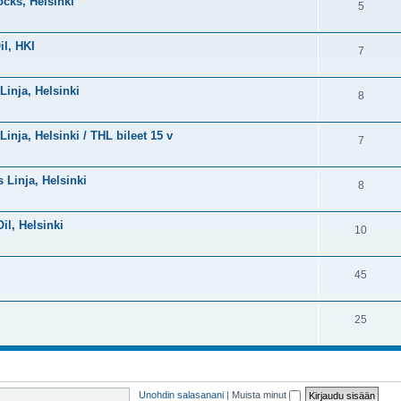
ocks, Helsinki
5
il, HKI
7
Linja, Helsinki
8
Linja, Helsinki / THL bileet 15 v
7
s Linja, Helsinki
8
Oil, Helsinki
10
45
25
Unohdin salasanani
|
Muista minut