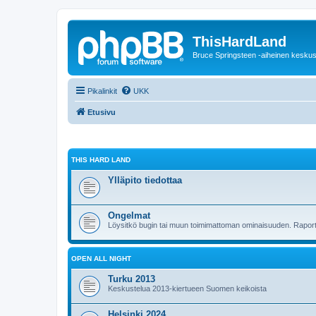
ThisHardLand
Bruce Springsteen -aiheinen keskus
Pikalinkit
UKK
Etusivu
THIS HARD LAND
Ylläpito tiedottaa
Ongelmat
Löysitkö bugin tai muun toimimattoman ominaisuuden. Raporto
OPEN ALL NIGHT
Turku 2013
Keskustelua 2013-kiertueen Suomen keikoista
Helsinki 2024