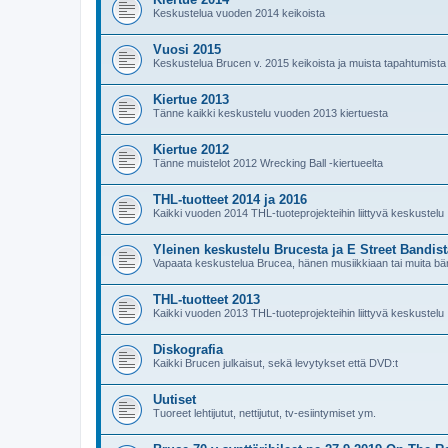
Keskustelua vuoden 2014 keikoista
Vuosi 2015
Keskustelua Brucen v. 2015 keikoista ja muista tapahtumista
Kiertue 2013
Tänne kaikki keskustelu vuoden 2013 kiertuesta
Kiertue 2012
Tänne muistelot 2012 Wrecking Ball -kiertueelta
THL-tuotteet 2014 ja 2016
Kaikki vuoden 2014 THL-tuoteprojekteihin liittyvä keskustelu
Yleinen keskustelu Brucesta ja E Street Bandist
Vapaata keskustelua Brucea, hänen musiikkiaan tai muita bän
THL-tuotteet 2013
Kaikki vuoden 2013 THL-tuoteprojekteihin liittyvä keskustelu
Diskografia
Kaikki Brucen julkaisut, sekä levytykset että DVD:t
Uutiset
Tuoreet lehtijutut, nettijutut, tv-esiintymiset ym.