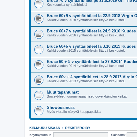
Bruce 70 v synttäribileet pe 27.9.2019 On The R
Keskustelua synttäribileistä
Bruce 60+9 v synttäribileet la 22.9.2018 Virgin O
Kaikki vuoden 2018 synttäribileisiin liittyvä keskustelu
Bruce 60+7 v synttäribileet la 24.9.2016 Kuudes 
Kaikki vuoden 2016 synttäribileisiin liittyvä keskustelu
Bruce 60+6 v synttäribileet la 3.10.2015 Kuudes 
Kaikki vuoden 2015 synttäribileisiin liittyvä keskustelu
Bruce 60 + 5 v synttäribileet la 27.9.2014 Kuude
Kaikki vuoden 2014 synttäribileisiin liittyvä keskustelu
Bruce 60v + 4 synttäribileet la 28.9.2013 Virgin 
Kaikki vuoden 2013 synttäribileisiin liittyvä keskustelu
Muut tapahtumat
Bruce-bileet, foorumitapaamiset, cover-bändien keikat
Showbusiness
Myös vieraille näkyvä kauppapaikka
KIRJAUDU SISÄÄN
•
REKISTERÖIDY
Käyttäjätunnus:
Salasana: