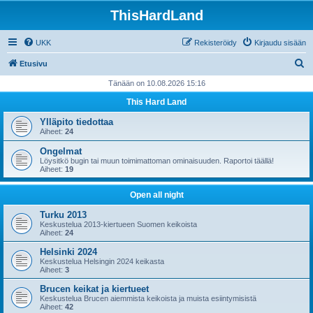
ThisHardLand
UKK
Rekisteröidy
Kirjaudu sisään
E
Etusivu
t
Tänään on 10.08.2026 15:16
s
This Hard Land
i
Ylläpito tiedottaa
Aiheet:
24
Ongelmat
Löysitkö bugin tai muun toimimattoman ominaisuuden. Raportoi täällä!
Aiheet:
19
Open all night
Turku 2013
Keskustelua 2013-kiertueen Suomen keikoista
Aiheet:
24
Helsinki 2024
Keskustelua Helsingin 2024 keikasta
Aiheet:
3
Brucen keikat ja kiertueet
Keskustelua Brucen aiemmista keikoista ja muista esiintymisistä
Aiheet:
42