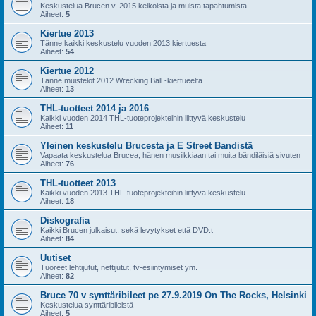
Keskustelua Brucen v. 2015 keikoista ja muista tapahtumista
Aiheet:
5
Kiertue 2013
Tänne kaikki keskustelu vuoden 2013 kiertuesta
Aiheet:
54
Kiertue 2012
Tänne muistelot 2012 Wrecking Ball -kiertueelta
Aiheet:
13
THL-tuotteet 2014 ja 2016
Kaikki vuoden 2014 THL-tuoteprojekteihin liittyvä keskustelu
Aiheet:
11
Yleinen keskustelu Brucesta ja E Street Bandistä
Vapaata keskustelua Brucea, hänen musiikkiaan tai muita bändiläisiä sivuten
Aiheet:
76
THL-tuotteet 2013
Kaikki vuoden 2013 THL-tuoteprojekteihin liittyvä keskustelu
Aiheet:
18
Diskografia
Kaikki Brucen julkaisut, sekä levytykset että DVD:t
Aiheet:
84
Uutiset
Tuoreet lehtijutut, nettijutut, tv-esiintymiset ym.
Aiheet:
82
Bruce 70 v synttäribileet pe 27.9.2019 On The Rocks, Helsinki
Keskustelua synttäribileistä
Aiheet:
5