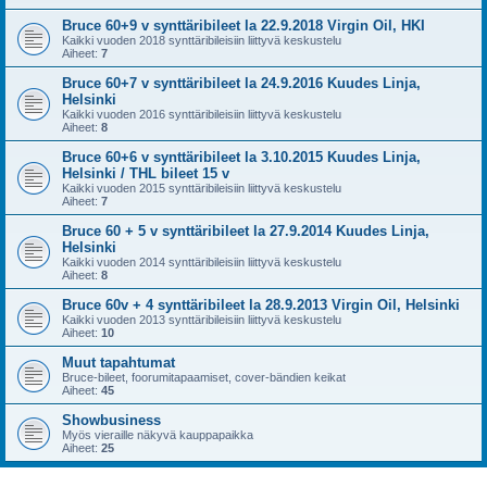
Bruce 60+9 v synttäribileet la 22.9.2018 Virgin Oil, HKI
Kaikki vuoden 2018 synttäribileisiin liittyvä keskustelu
Aiheet:
7
Bruce 60+7 v synttäribileet la 24.9.2016 Kuudes Linja,
Helsinki
Kaikki vuoden 2016 synttäribileisiin liittyvä keskustelu
Aiheet:
8
Bruce 60+6 v synttäribileet la 3.10.2015 Kuudes Linja,
Helsinki / THL bileet 15 v
Kaikki vuoden 2015 synttäribileisiin liittyvä keskustelu
Aiheet:
7
Bruce 60 + 5 v synttäribileet la 27.9.2014 Kuudes Linja,
Helsinki
Kaikki vuoden 2014 synttäribileisiin liittyvä keskustelu
Aiheet:
8
Bruce 60v + 4 synttäribileet la 28.9.2013 Virgin Oil, Helsinki
Kaikki vuoden 2013 synttäribileisiin liittyvä keskustelu
Aiheet:
10
Muut tapahtumat
Bruce-bileet, foorumitapaamiset, cover-bändien keikat
Aiheet:
45
Showbusiness
Myös vieraille näkyvä kauppapaikka
Aiheet:
25