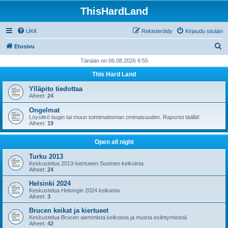
ThisHardLand
UKK
Rekisteröidy
Kirjaudu sisään
E
Etusivu
t
Tänään on 06.08.2026 6:55
s
This Hard Land
i
Ylläpito tiedottaa
Aiheet:
24
Ongelmat
Löysitkö bugin tai muun toimimattoman ominaisuuden. Raportoi täällä!
Aiheet:
19
Open all night
Turku 2013
Keskustelua 2013-kiertueen Suomen keikoista
Aiheet:
24
Helsinki 2024
Keskustelua Helsingin 2024 keikasta
Aiheet:
3
Brucen keikat ja kiertueet
Keskustelua Brucen aiemmista keikoista ja muista esiintymisistä
Aiheet:
42