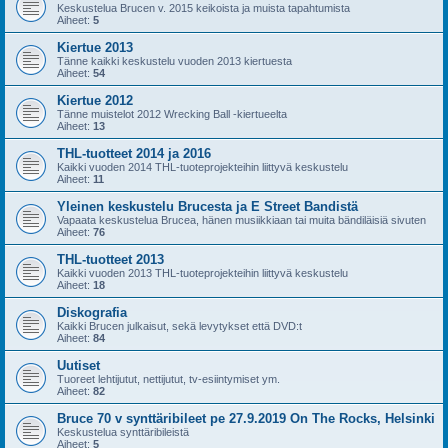
Keskustelua Brucen v. 2015 keikoista ja muista tapahtumista
Aiheet:
5
Kiertue 2013
Tänne kaikki keskustelu vuoden 2013 kiertuesta
Aiheet:
54
Kiertue 2012
Tänne muistelot 2012 Wrecking Ball -kiertueelta
Aiheet:
13
THL-tuotteet 2014 ja 2016
Kaikki vuoden 2014 THL-tuoteprojekteihin liittyvä keskustelu
Aiheet:
11
Yleinen keskustelu Brucesta ja E Street Bandistä
Vapaata keskustelua Brucea, hänen musiikkiaan tai muita bändiläisiä sivuten
Aiheet:
76
THL-tuotteet 2013
Kaikki vuoden 2013 THL-tuoteprojekteihin liittyvä keskustelu
Aiheet:
18
Diskografia
Kaikki Brucen julkaisut, sekä levytykset että DVD:t
Aiheet:
84
Uutiset
Tuoreet lehtijutut, nettijutut, tv-esiintymiset ym.
Aiheet:
82
Bruce 70 v synttäribileet pe 27.9.2019 On The Rocks, Helsinki
Keskustelua synttäribileistä
Aiheet:
5