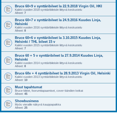
Bruce 60+9 v synttäribileet la 22.9.2018 Virgin Oil, HKI
Kaikki vuoden 2018 synttäribileisiin liittyvä keskustelu
Aiheet:
7
Bruce 60+7 v synttäribileet la 24.9.2016 Kuudes Linja,
Helsinki
Kaikki vuoden 2016 synttäribileisiin liittyvä keskustelu
Aiheet:
8
Bruce 60+6 v synttäribileet la 3.10.2015 Kuudes Linja,
Helsinki / THL bileet 15 v
Kaikki vuoden 2015 synttäribileisiin liittyvä keskustelu
Aiheet:
7
Bruce 60 + 5 v synttäribileet la 27.9.2014 Kuudes Linja,
Helsinki
Kaikki vuoden 2014 synttäribileisiin liittyvä keskustelu
Aiheet:
8
Bruce 60v + 4 synttäribileet la 28.9.2013 Virgin Oil, Helsinki
Kaikki vuoden 2013 synttäribileisiin liittyvä keskustelu
Aiheet:
10
Muut tapahtumat
Bruce-bileet, foorumitapaamiset, cover-bändien keikat
Aiheet:
45
Showbusiness
Myös vieraille näkyvä kauppapaikka
Aiheet:
25