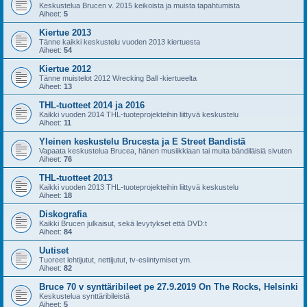
Keskustelua Brucen v. 2015 keikoista ja muista tapahtumista
Aiheet:
5
Kiertue 2013
Tänne kaikki keskustelu vuoden 2013 kiertuesta
Aiheet:
54
Kiertue 2012
Tänne muistelot 2012 Wrecking Ball -kiertueelta
Aiheet:
13
THL-tuotteet 2014 ja 2016
Kaikki vuoden 2014 THL-tuoteprojekteihin liittyvä keskustelu
Aiheet:
11
Yleinen keskustelu Brucesta ja E Street Bandistä
Vapaata keskustelua Brucea, hänen musiikkiaan tai muita bändiläisiä sivuten
Aiheet:
76
THL-tuotteet 2013
Kaikki vuoden 2013 THL-tuoteprojekteihin liittyvä keskustelu
Aiheet:
18
Diskografia
Kaikki Brucen julkaisut, sekä levytykset että DVD:t
Aiheet:
84
Uutiset
Tuoreet lehtijutut, nettijutut, tv-esiintymiset ym.
Aiheet:
82
Bruce 70 v synttäribileet pe 27.9.2019 On The Rocks, Helsinki
Keskustelua synttäribileistä
Aiheet:
5