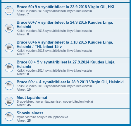
Bruce 60+9 v synttäribileet la 22.9.2018 Virgin Oil, HKI
Kaikki vuoden 2018 synttäribileisiin liittyvä keskustelu
Aiheet:
7
Bruce 60+7 v synttäribileet la 24.9.2016 Kuudes Linja,
Helsinki
Kaikki vuoden 2016 synttäribileisiin liittyvä keskustelu
Aiheet:
8
Bruce 60+6 v synttäribileet la 3.10.2015 Kuudes Linja,
Helsinki / THL bileet 15 v
Kaikki vuoden 2015 synttäribileisiin liittyvä keskustelu
Aiheet:
7
Bruce 60 + 5 v synttäribileet la 27.9.2014 Kuudes Linja,
Helsinki
Kaikki vuoden 2014 synttäribileisiin liittyvä keskustelu
Aiheet:
8
Bruce 60v + 4 synttäribileet la 28.9.2013 Virgin Oil, Helsinki
Kaikki vuoden 2013 synttäribileisiin liittyvä keskustelu
Aiheet:
10
Muut tapahtumat
Bruce-bileet, foorumitapaamiset, cover-bändien keikat
Aiheet:
45
Showbusiness
Myös vieraille näkyvä kauppapaikka
Aiheet:
25