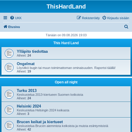
ThisHardLand
UKK
Rekisteröidy
Kirjaudu sisään
E
Etusivu
t
Tänään on 09.08.2026 19:03
s
This Hard Land
i
Ylläpito tiedottaa
Aiheet:
24
Ongelmat
Löysitkö bugin tai muun toimimattoman ominaisuuden. Raportoi täällä!
Aiheet:
19
Open all night
Turku 2013
Keskustelua 2013-kiertueen Suomen keikoista
Aiheet:
24
Helsinki 2024
Keskustelua Helsingin 2024 keikasta
Aiheet:
3
Brucen keikat ja kiertueet
Keskustelua Brucen aiemmista keikoista ja muista esiintymisistä
Aiheet:
42