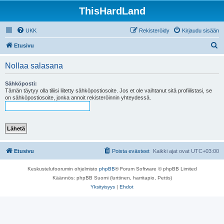
ThisHardLand
UKK
Rekisteröidy
Kirjaudu sisään
E
Etusivu
t
Nollaa salasana
s
i
Sähköposti:
Tämän täytyy olla tiliisi liitetty sähköpostiosoite. Jos et ole vaihtanut sitä profiilistasi, se
on sähköpostiosoite, jonka annoit rekisteröinnin yhteydessä.
Etusivu
Poista evästeet
Kaikki ajat ovat
UTC+03:00
Keskustelufoorumin ohjelmisto
phpBB
® Forum Software © phpBB Limited
Käännös: phpBB Suomi (lurttinen, harritapio, Pettis)
Yksityisyys
|
Ehdot