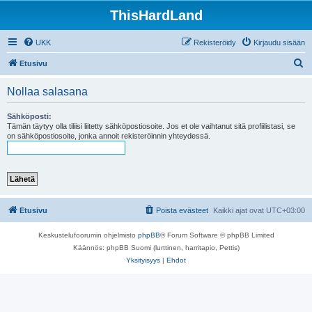
ThisHardLand
UKK
Rekisteröidy
Kirjaudu sisään
E
Etusivu
t
Nollaa salasana
s
i
Sähköposti:
Tämän täytyy olla tiliisi liitetty sähköpostiosoite. Jos et ole vaihtanut sitä profiilistasi, se
on sähköpostiosoite, jonka annoit rekisteröinnin yhteydessä.
Etusivu
Poista evästeet
Kaikki ajat ovat
UTC+03:00
Keskustelufoorumin ohjelmisto
phpBB
® Forum Software © phpBB Limited
Käännös: phpBB Suomi (lurttinen, harritapio, Pettis)
Yksityisyys
|
Ehdot