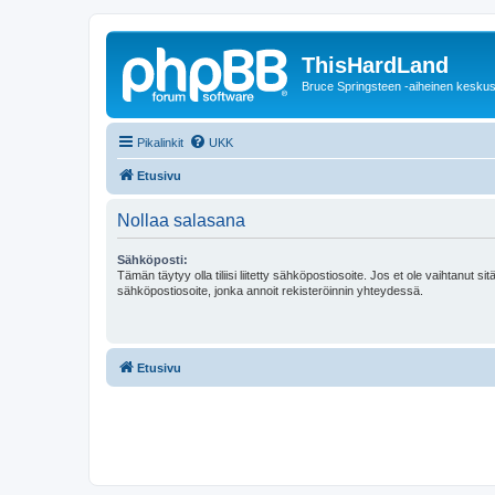
ThisHardLand
Bruce Springsteen -aiheinen keskus
Pikalinkit
UKK
Etusivu
Nollaa salasana
Sähköposti:
Tämän täytyy olla tiliisi liitetty sähköpostiosoite. Jos et ole vaihtanut sitä
sähköpostiosoite, jonka annoit rekisteröinnin yhteydessä.
Etusivu