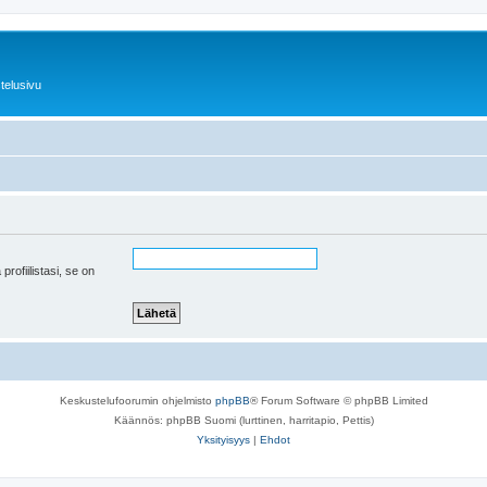
telusivu
 profiilistasi, se on
Keskustelufoorumin ohjelmisto
phpBB
® Forum Software © phpBB Limited
Käännös: phpBB Suomi (lurttinen, harritapio, Pettis)
Yksityisyys
|
Ehdot