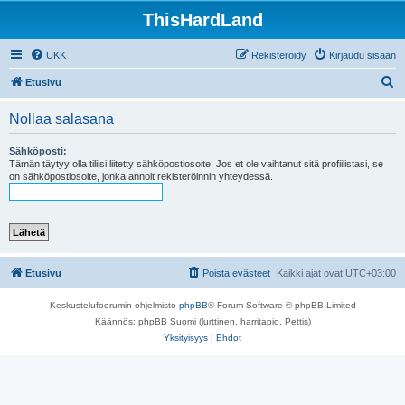
ThisHardLand
UKK
Rekisteröidy
Kirjaudu sisään
E
Etusivu
t
Nollaa salasana
s
i
Sähköposti:
Tämän täytyy olla tiliisi liitetty sähköpostiosoite. Jos et ole vaihtanut sitä profiilistasi, se
on sähköpostiosoite, jonka annoit rekisteröinnin yhteydessä.
Etusivu
Poista evästeet
Kaikki ajat ovat
UTC+03:00
Keskustelufoorumin ohjelmisto
phpBB
® Forum Software © phpBB Limited
Käännös: phpBB Suomi (lurttinen, harritapio, Pettis)
Yksityisyys
|
Ehdot